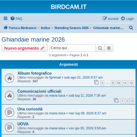
BIRDCAM.IT
FAQ
Iscriviti
Login
C
Torna a Birdcam.it
Indice
Breeding Season 2026
Ghiandaie marine 2026
e
Ghiandaie marine 2026
r
Cerca
Ricerca avan
Nuovo argomento
c
5 argomenti • Pagina
1
di
1
a
Argomenti
Album fotografico
Ultimo messaggio da
fgmmail
«
sab ago 01, 2026 8:57 am
Risposte:
167
1
9
10
11
12
…
Comunicazioni ufficiali
Ultimo messaggio da
maria luisa
«
sab lug 11, 2026 7:36 am
Risposte:
30
1
2
3
Una curiosità
Ultimo messaggio da
maria luisa
«
mer lug 08, 2026 8:37 am
Risposte:
2
UOVA
Ultimo messaggio da
maria luisa
«
ven giu 05, 2026 3:58 pm
Risposte:
4