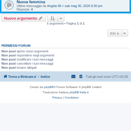
Nuova femmina
Ultimo messaggio da
Angela 68
«
sab mag 30, 2026 8:30 pm
Risposte:
4
Nuovo argomento
5 argomenti • Pagina
1
di
1
Vai a
PERMESSI FORUM
Non puoi
aprire nuovi argomenti
Non puoi
rispondere negli argomenti
Non puoi
modificare i tuoi messaggi
Non puoi
cancellare i tuoi messaggi
Non puoi
inviare allegati
Torna a Birdcam.it
Indice
Tutti gli orari sono
UTC+02:00
Creato da
phpBB
® Forum Software © phpBB Limited
Traduzione Italiana
phpBB-Italia.it
Privacy
|
Condizioni