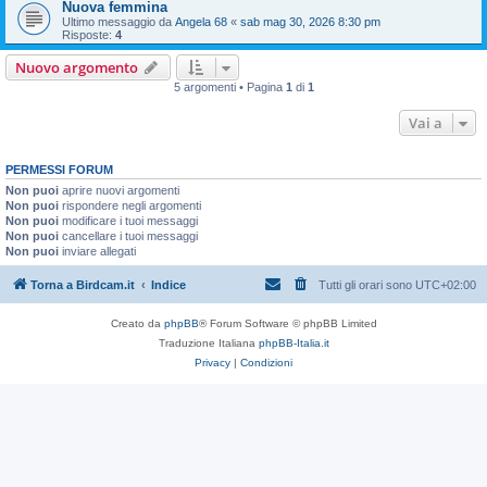
Nuova femmina
Ultimo messaggio da
Angela 68
«
sab mag 30, 2026 8:30 pm
Risposte:
4
Nuovo argomento
5 argomenti • Pagina
1
di
1
Vai a
PERMESSI FORUM
Non puoi
aprire nuovi argomenti
Non puoi
rispondere negli argomenti
Non puoi
modificare i tuoi messaggi
Non puoi
cancellare i tuoi messaggi
Non puoi
inviare allegati
Torna a Birdcam.it
Indice
Tutti gli orari sono
UTC+02:00
Creato da
phpBB
® Forum Software © phpBB Limited
Traduzione Italiana
phpBB-Italia.it
Privacy
|
Condizioni