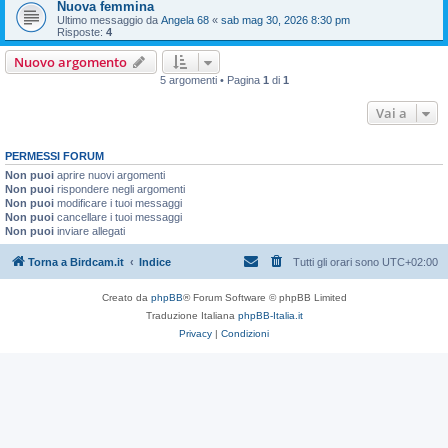
Nuova femmina
Ultimo messaggio da
Angela 68
«
sab mag 30, 2026 8:30 pm
Risposte:
4
Nuovo argomento
5 argomenti • Pagina
1
di
1
Vai a
PERMESSI FORUM
Non puoi
aprire nuovi argomenti
Non puoi
rispondere negli argomenti
Non puoi
modificare i tuoi messaggi
Non puoi
cancellare i tuoi messaggi
Non puoi
inviare allegati
Torna a Birdcam.it
Indice
Tutti gli orari sono
UTC+02:00
Creato da
phpBB
® Forum Software © phpBB Limited
Traduzione Italiana
phpBB-Italia.it
Privacy
|
Condizioni