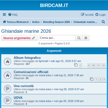
BIRDCAM.IT
FAQ
Iscriviti
Login
C
Torna a Birdcam.it
Indice
Breeding Season 2026
Ghiandaie marine 2026
e
Ghiandaie marine 2026
r
Cerca
Ricerca avan
Nuovo argomento
c
5 argomenti • Pagina
1
di
1
a
Argomenti
Album fotografico
Ultimo messaggio da
fgmmail
«
sab ago 01, 2026 8:57 am
Risposte:
167
1
9
10
11
12
…
Comunicazioni ufficiali
Ultimo messaggio da
maria luisa
«
sab lug 11, 2026 7:36 am
Risposte:
30
1
2
3
Una curiosità
Ultimo messaggio da
maria luisa
«
mer lug 08, 2026 8:37 am
Risposte:
2
UOVA
Ultimo messaggio da
maria luisa
«
ven giu 05, 2026 3:58 pm
Risposte:
4