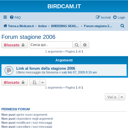
BIRDCAM.IT
FAQ
Iscriviti
Login
C
Torna a Birdcam.it
Indice
BREEDING SEASONS 2005 - 2006
Forum stagione 2006
e
Forum stagione 2006
r
Cerca
Ricerca avanzata
Bloccato
c
1 argomento • Pagina
1
di
1
a
Argomenti
Link al forum della stagione 2006
Ultimo messaggio da
Niseema
«
sab feb 07, 2009 8:19 am
Bloccato
1 argomento • Pagina
1
di
1
Vai a
PERMESSI FORUM
Non puoi
aprire nuovi argomenti
Non puoi
rispondere negli argomenti
Non puoi
modificare i tuoi messaggi
Non puoi
cancellare i tuoi messaggi