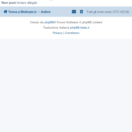
Non puoi
inviare allegati
Torna a Birdcam.it
Indice
Tutti gli orari sono
UTC+02:00
Creato da
phpBB
® Forum Software © phpBB Limited
Traduzione Italiana
phpBB-Italia.it
Privacy
|
Condizioni