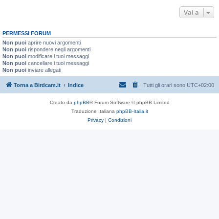
Vai a
PERMESSI FORUM
Non puoi
aprire nuovi argomenti
Non puoi
rispondere negli argomenti
Non puoi
modificare i tuoi messaggi
Non puoi
cancellare i tuoi messaggi
Non puoi
inviare allegati
Torna a Birdcam.it
Indice
Tutti gli orari sono
UTC+02:00
Creato da
phpBB
® Forum Software © phpBB Limited
Traduzione Italiana
phpBB-Italia.it
Privacy
|
Condizioni