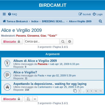
BIRDCAM.IT
FAQ
Iscriviti
Login
C
Torna a Birdcam.it
Indice
BREEDING SEASON 2009
Alice e Virgilio 2009
e
Alice e Virgilio 2009
r
Moderatori:
Passera
,
Giovanna
,
Giac
,
°°Gaia°°
c
Cerca
Ricerca avanzata
Bloccato
a
3 argomenti • Pagina
1
di
1
Argomenti
Album di Alice e Virgilio 2009
Ultimo messaggio da
Passera
«
sab apr 18, 2009 6:33 pm
Risposte:
9
Alice o Virgilio?
Ultimo messaggio da
Paola
«
mar giu 02, 2009 5:39 pm
Risposte:
11
Aspettando la deposizione.. waiting for egg laying
Ultimo messaggio da
Carlomastro
«
sab apr 25, 2009 3:25 pm
Risposte:
158
1
8
9
10
11
…
Bloccato
3 argomenti • Pagina
1
di
1