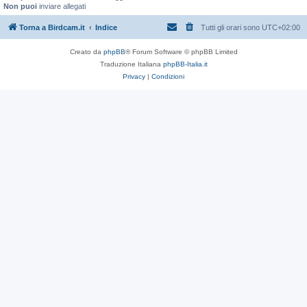
Non puoi
inviare allegati
Torna a Birdcam.it
Indice
Tutti gli orari sono
UTC+02:00
Creato da
phpBB
® Forum Software © phpBB Limited
Traduzione Italiana
phpBB-Italia.it
Privacy
|
Condizioni