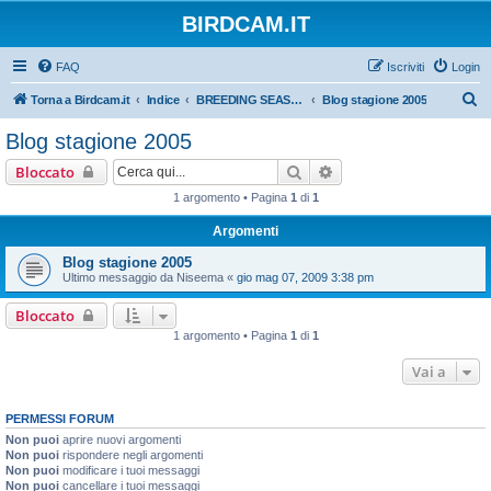
BIRDCAM.IT
FAQ
Iscriviti
Login
C
Torna a Birdcam.it
Indice
BREEDING SEASONS 2005 - 2006
Blog stagione 2005
e
Blog stagione 2005
r
Cerca
Ricerca avanzata
Bloccato
c
1 argomento • Pagina
1
di
1
a
Argomenti
Blog stagione 2005
Ultimo messaggio da
Niseema
«
gio mag 07, 2009 3:38 pm
Bloccato
1 argomento • Pagina
1
di
1
Vai a
PERMESSI FORUM
Non puoi
aprire nuovi argomenti
Non puoi
rispondere negli argomenti
Non puoi
modificare i tuoi messaggi
Non puoi
cancellare i tuoi messaggi