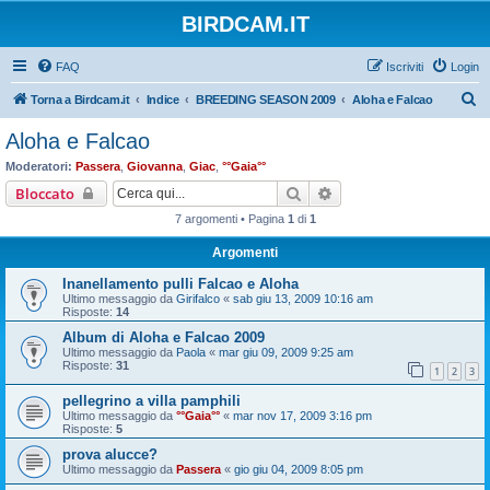
BIRDCAM.IT
FAQ
Iscriviti
Login
C
Torna a Birdcam.it
Indice
BREEDING SEASON 2009
Aloha e Falcao
e
Aloha e Falcao
r
Moderatori:
Passera
,
Giovanna
,
Giac
,
°°Gaia°°
c
Cerca
Ricerca avanzata
Bloccato
a
7 argomenti • Pagina
1
di
1
Argomenti
Inanellamento pulli Falcao e Aloha
Ultimo messaggio da
Girifalco
«
sab giu 13, 2009 10:16 am
Risposte:
14
Album di Aloha e Falcao 2009
Ultimo messaggio da
Paola
«
mar giu 09, 2009 9:25 am
Risposte:
31
1
2
3
pellegrino a villa pamphili
Ultimo messaggio da
°°Gaia°°
«
mar nov 17, 2009 3:16 pm
Risposte:
5
prova alucce?
Ultimo messaggio da
Passera
«
gio giu 04, 2009 8:05 pm