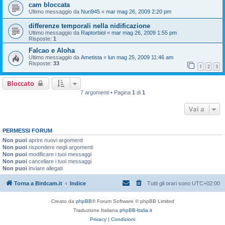
cam bloccata
Ultimo messaggio da
Nuri945
«
mar mag 26, 2009 2:20 pm
differenze temporali nella nidificazione
Ultimo messaggio da
Raptorbiol
«
mar mag 26, 2009 1:55 pm
Risposte:
1
Falcao e Aloha
Ultimo messaggio da
Ametista
«
lun mag 25, 2009 11:46 am
Risposte:
33
1
2
3
Bloccato
7 argomenti • Pagina
1
di
1
Vai a
PERMESSI FORUM
Non puoi
aprire nuovi argomenti
Non puoi
rispondere negli argomenti
Non puoi
modificare i tuoi messaggi
Non puoi
cancellare i tuoi messaggi
Non puoi
inviare allegati
Torna a Birdcam.it
Indice
Tutti gli orari sono
UTC+02:00
Creato da
phpBB
® Forum Software © phpBB Limited
Traduzione Italiana
phpBB-Italia.it
Privacy
|
Condizioni