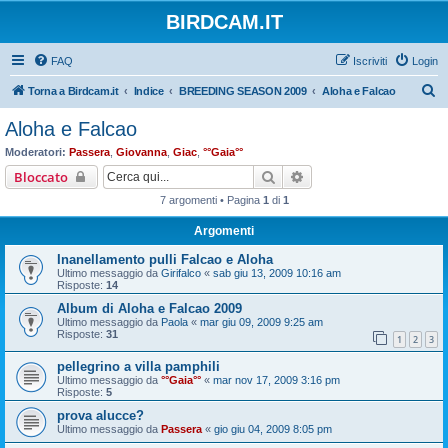
BIRDCAM.IT
FAQ
Iscriviti
Login
C
Torna a Birdcam.it
Indice
BREEDING SEASON 2009
Aloha e Falcao
e
Aloha e Falcao
r
Moderatori:
Passera
,
Giovanna
,
Giac
,
°°Gaia°°
c
Cerca
Ricerca avanzata
Bloccato
a
7 argomenti • Pagina
1
di
1
Argomenti
Inanellamento pulli Falcao e Aloha
Ultimo messaggio da
Girifalco
«
sab giu 13, 2009 10:16 am
Risposte:
14
Album di Aloha e Falcao 2009
Ultimo messaggio da
Paola
«
mar giu 09, 2009 9:25 am
Risposte:
31
1
2
3
pellegrino a villa pamphili
Ultimo messaggio da
°°Gaia°°
«
mar nov 17, 2009 3:16 pm
Risposte:
5
prova alucce?
Ultimo messaggio da
Passera
«
gio giu 04, 2009 8:05 pm