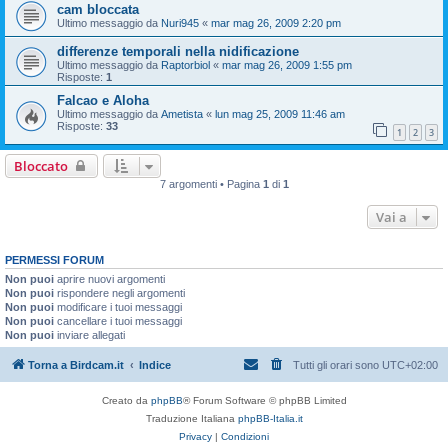
cam bloccata
Ultimo messaggio da
Nuri945
«
mar mag 26, 2009 2:20 pm
differenze temporali nella nidificazione
Ultimo messaggio da
Raptorbiol
«
mar mag 26, 2009 1:55 pm
Risposte:
1
Falcao e Aloha
Ultimo messaggio da
Ametista
«
lun mag 25, 2009 11:46 am
Risposte:
33
1
2
3
Bloccato
7 argomenti • Pagina
1
di
1
Vai a
PERMESSI FORUM
Non puoi
aprire nuovi argomenti
Non puoi
rispondere negli argomenti
Non puoi
modificare i tuoi messaggi
Non puoi
cancellare i tuoi messaggi
Non puoi
inviare allegati
Torna a Birdcam.it
Indice
Tutti gli orari sono
UTC+02:00
Creato da
phpBB
® Forum Software © phpBB Limited
Traduzione Italiana
phpBB-Italia.it
Privacy
|
Condizioni