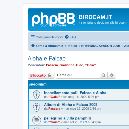
BIRDCAM.IT
Il sito italiano dedicato alle birdcam
Collegamenti Rapidi
FAQ
Torna a Birdcam.it
Indice
BREEDING SEASON 2009
Alo
Aloha e Falcao
Moderatori:
Passera
,
Giovanna
,
Giac
,
°°Gaia°°
Cerca
Ricerca
Bloccato
ARGOMENTI
Inanellamento pulli Falcao e Aloha
da
°°Gaia°°
»
lun mag 18, 2009 5:06 pm
Album di Aloha e Falcao 2009
da
Passera
»
mar mag 19, 2009 2:54 pm
pellegrino a villa pamphili
da
°°Gaia°°
»
mar set 29, 2009 10:49 pm