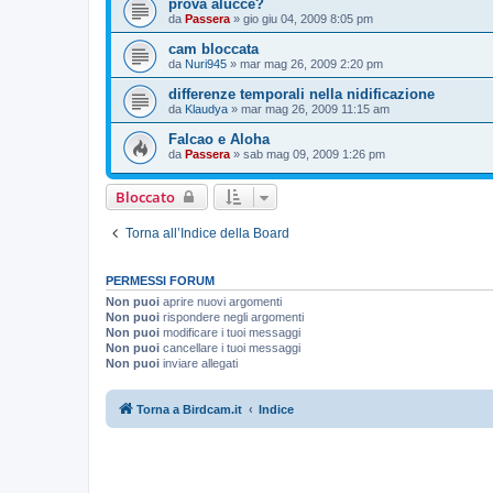
prova alucce?
da
Passera
»
gio giu 04, 2009 8:05 pm
cam bloccata
da
Nuri945
»
mar mag 26, 2009 2:20 pm
differenze temporali nella nidificazione
da
Klaudya
»
mar mag 26, 2009 11:15 am
Falcao e Aloha
da
Passera
»
sab mag 09, 2009 1:26 pm
Bloccato
Torna all’Indice della Board
PERMESSI FORUM
Non puoi
aprire nuovi argomenti
Non puoi
rispondere negli argomenti
Non puoi
modificare i tuoi messaggi
Non puoi
cancellare i tuoi messaggi
Non puoi
inviare allegati
Torna a Birdcam.it
Indice