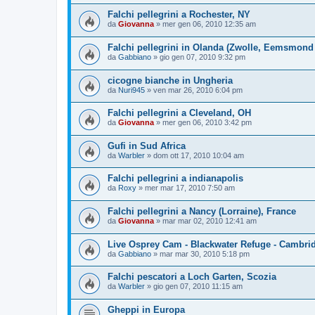
Falchi pellegrini a Rochester, NY
da
Giovanna
»
mer gen 06, 2010 12:35 am
Falchi pellegrini in Olanda (Zwolle, Eemsmond e
da
Gabbiano
»
gio gen 07, 2010 9:32 pm
cicogne bianche in Ungheria
da
Nuri945
»
ven mar 26, 2010 6:04 pm
Falchi pellegrini a Cleveland, OH
da
Giovanna
»
mer gen 06, 2010 3:42 pm
Gufi in Sud Africa
da
Warbler
»
dom ott 17, 2010 10:04 am
Falchi pellegrini a indianapolis
da
Roxy
»
mer mar 17, 2010 7:50 am
Falchi pellegrini a Nancy (Lorraine), France
da
Giovanna
»
mar mar 02, 2010 12:41 am
Live Osprey Cam - Blackwater Refuge - Cambri
da
Gabbiano
»
mar mar 30, 2010 5:18 pm
Falchi pescatori a Loch Garten, Scozia
da
Warbler
»
gio gen 07, 2010 11:15 am
Gheppi in Europa