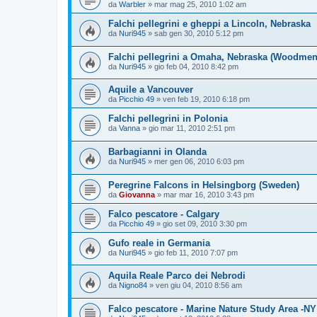
da
Warbler
»
mar mag 25, 2010 1:02 am
Falchi pellegrini e gheppi a Lincoln, Nebraska
da
Nuri945
»
sab gen 30, 2010 5:12 pm
Falchi pellegrini a Omaha, Nebraska (Woodmen
da
Nuri945
»
gio feb 04, 2010 8:42 pm
Aquile a Vancouver
da
Picchio 49
»
ven feb 19, 2010 6:18 pm
Falchi pellegrini in Polonia
da
Vanna
»
gio mar 11, 2010 2:51 pm
Barbagianni in Olanda
da
Nuri945
»
mer gen 06, 2010 6:03 pm
Peregrine Falcons in Helsingborg (Sweden)
da
Giovanna
»
mar mar 16, 2010 3:43 pm
Falco pescatore - Calgary
da
Picchio 49
»
gio set 09, 2010 3:30 pm
Gufo reale in Germania
da
Nuri945
»
gio feb 11, 2010 7:07 pm
Aquila Reale Parco dei Nebrodi
da
Nigno84
»
ven giu 04, 2010 8:56 am
Falco pescatore - Marine Nature Study Area -NY