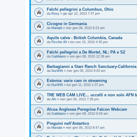
Falchi pellegrini a Columbus, Ohio
da
Roxy
»
gio apr 22, 2010 7:37 pm
Cicogne in Germania
da
Mariabi
»
mer gen 06, 2010 8:23 am
Aquile calve - British Columbia, Canada
da
Picchio 49
»
lun nov 15, 2010 4:35 pm
Falchi pellegrini a De Mortel, NL: PA e S2
da
Gabbiano
»
ven gen 08, 2010 12:38 am
Barbagianni a Starr Ranch Sanctuary-California
da
Nuri945
»
mer gen 06, 2010 9:53 am
Estonia: varie cam in streaming
da
Nuri945
»
lun gen 11, 2010 1:37 pm
TRE WEB CAM LIVE... uccelli e non solo AFN b
da
Afn
»
mer gen 06, 2010 7:38 pm
Alcoa Anglesea Peregrine Falcon Webcam
da
Gabbiano
»
ven gen 08, 2010 9:34 am
Pinguini nell'Antartico
da
Mariabi
»
mer gen 06, 2010 8:47 am