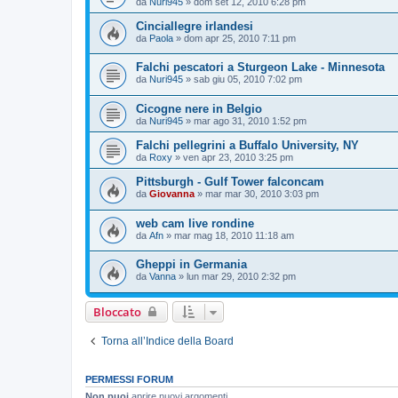
da
Nuri945
»
dom set 12, 2010 6:28 pm
Cinciallegre irlandesi
da
Paola
»
dom apr 25, 2010 7:11 pm
Falchi pescatori a Sturgeon Lake - Minnesota
da
Nuri945
»
sab giu 05, 2010 7:02 pm
Cicogne nere in Belgio
da
Nuri945
»
mar ago 31, 2010 1:52 pm
Falchi pellegrini a Buffalo University, NY
da
Roxy
»
ven apr 23, 2010 3:25 pm
Pittsburgh - Gulf Tower falconcam
da
Giovanna
»
mar mar 30, 2010 3:03 pm
web cam live rondine
da
Afn
»
mar mag 18, 2010 11:18 am
Gheppi in Germania
da
Vanna
»
lun mar 29, 2010 2:32 pm
Bloccato
Torna all’Indice della Board
PERMESSI FORUM
Non puoi
aprire nuovi argomenti