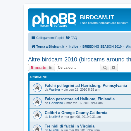
BIRDCAM.IT
Il sito italiano dedicato alle birdcam
Collegamenti Rapidi
FAQ
Torna a Birdcam.it
Indice
BREEDING SEASON 2010
Alt
Altre birdcam 2010 (birdcams around th
Cerca
Ricerca
Bloccato
ARGOMENTI
Falchi pellegrini ad Harrisburg, Pennsylvania
da
Warbler
»
gio gen 28, 2010 8:25 am
Falco pescatore ad Hailuoto, Finlandia
da
Gabbiano
»
mar feb 16, 2010 9:44 am
Colibrì a Orange County-California
da
Nuri945
»
mer gen 06, 2010 9:31 am
Tre nidi di falchi in Virginia
da
Nuri945
»
lun mar 08, 2010 9:40 pm