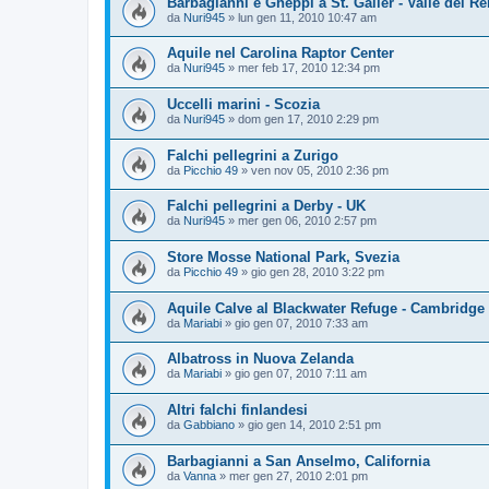
Barbagianni e Gheppi a St. Galler - Valle del R
da
Nuri945
»
lun gen 11, 2010 10:47 am
Aquile nel Carolina Raptor Center
da
Nuri945
»
mer feb 17, 2010 12:34 pm
Uccelli marini - Scozia
da
Nuri945
»
dom gen 17, 2010 2:29 pm
Falchi pellegrini a Zurigo
da
Picchio 49
»
ven nov 05, 2010 2:36 pm
Falchi pellegrini a Derby - UK
da
Nuri945
»
mer gen 06, 2010 2:57 pm
Store Mosse National Park, Svezia
da
Picchio 49
»
gio gen 28, 2010 3:22 pm
Aquile Calve al Blackwater Refuge - Cambridg
da
Mariabi
»
gio gen 07, 2010 7:33 am
Albatross in Nuova Zelanda
da
Mariabi
»
gio gen 07, 2010 7:11 am
Altri falchi finlandesi
da
Gabbiano
»
gio gen 14, 2010 2:51 pm
Barbagianni a San Anselmo, California
da
Vanna
»
mer gen 27, 2010 2:01 pm