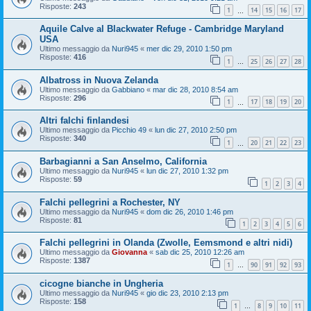
Risposte:
243
1
14
15
16
17
…
Aquile Calve al Blackwater Refuge - Cambridge Maryland
USA
Ultimo messaggio da
Nuri945
«
mer dic 29, 2010 1:50 pm
Risposte:
416
1
25
26
27
28
…
Albatross in Nuova Zelanda
Ultimo messaggio da
Gabbiano
«
mar dic 28, 2010 8:54 am
Risposte:
296
1
17
18
19
20
…
Altri falchi finlandesi
Ultimo messaggio da
Picchio 49
«
lun dic 27, 2010 2:50 pm
Risposte:
340
1
20
21
22
23
…
Barbagianni a San Anselmo, California
Ultimo messaggio da
Nuri945
«
lun dic 27, 2010 1:32 pm
Risposte:
59
1
2
3
4
Falchi pellegrini a Rochester, NY
Ultimo messaggio da
Nuri945
«
dom dic 26, 2010 1:46 pm
Risposte:
81
1
2
3
4
5
6
Falchi pellegrini in Olanda (Zwolle, Eemsmond e altri nidi)
Ultimo messaggio da
Giovanna
«
sab dic 25, 2010 12:26 am
Risposte:
1387
1
90
91
92
93
…
cicogne bianche in Ungheria
Ultimo messaggio da
Nuri945
«
gio dic 23, 2010 2:13 pm
Risposte:
158
1
8
9
10
11
…