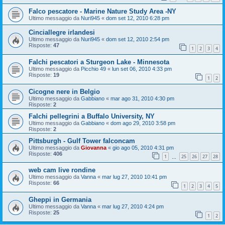
Falco pescatore - Marine Nature Study Area -NY
Ultimo messaggio da
Nuri945
«
dom set 12, 2010 6:28 pm
Cinciallegre irlandesi
Ultimo messaggio da
Nuri945
«
dom set 12, 2010 2:54 pm
Risposte:
47
1
2
3
4
Falchi pescatori a Sturgeon Lake - Minnesota
Ultimo messaggio da
Picchio 49
«
lun set 06, 2010 4:33 pm
Risposte:
19
1
2
Cicogne nere in Belgio
Ultimo messaggio da
Gabbiano
«
mar ago 31, 2010 4:30 pm
Risposte:
2
Falchi pellegrini a Buffalo University, NY
Ultimo messaggio da
Gabbiano
«
dom ago 29, 2010 3:58 pm
Risposte:
2
Pittsburgh - Gulf Tower falconcam
Ultimo messaggio da
Giovanna
«
gio ago 05, 2010 4:31 pm
Risposte:
406
1
25
26
27
28
…
web cam live rondine
Ultimo messaggio da
Vanna
«
mar lug 27, 2010 10:41 pm
Risposte:
66
1
2
3
4
5
Gheppi in Germania
Ultimo messaggio da
Vanna
«
mar lug 27, 2010 4:24 pm
Risposte:
25
1
2