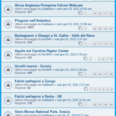
Alcoa Anglesea Peregrine Falcon Webcam
Ultimo messaggio da
Gabbiano
«
dom gen 02, 2011 10:54 am
Risposte:
317
1
19
20
21
22
…
Pinguini nell'Antartico
Ultimo messaggio da
Gabbiano
«
dom gen 02, 2011 12:08 am
Risposte:
1001
1
64
65
66
67
…
Barbagianni e Gheppi a St. Galler - Valle del Reno
Ultimo messaggio da
Nuri945
«
sab gen 01, 2011 5:37 pm
Risposte:
210
1
12
13
14
15
…
Aquile nel Carolina Raptor Center
Ultimo messaggio da
Nuri945
«
sab gen 01, 2011 5:33 pm
Risposte:
115
1
5
6
7
8
…
Uccelli marini - Scozia
Ultimo messaggio da
Nuri945
«
sab gen 01, 2011 5:28 pm
Risposte:
405
1
25
26
27
28
…
Falchi pellegrini a Zurigo
Ultimo messaggio da
Gabbiano
«
sab gen 01, 2011 2:37 pm
Risposte:
82
1
2
3
4
5
6
Falchi pellegrini a Derby - UK
Ultimo messaggio da
Gabbiano
«
sab gen 01, 2011 11:52 am
Risposte:
732
1
46
47
48
49
…
Store Mosse National Park, Svezia
Ultimo messaggio da
Gabbiano
«
ven dic 31, 2010 9:21 am