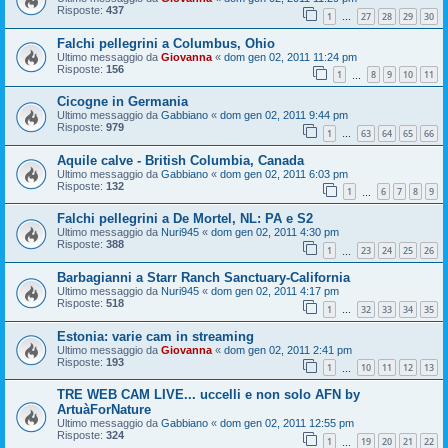
Risposte:
437
1
27
28
29
30
…
Falchi pellegrini a Columbus, Ohio
Ultimo messaggio da
Giovanna
«
dom gen 02, 2011 11:24 pm
Risposte:
156
1
8
9
10
11
…
Cicogne in Germania
Ultimo messaggio da
Gabbiano
«
dom gen 02, 2011 9:44 pm
Risposte:
979
1
63
64
65
66
…
Aquile calve - British Columbia, Canada
Ultimo messaggio da
Gabbiano
«
dom gen 02, 2011 6:03 pm
Risposte:
132
1
6
7
8
9
…
Falchi pellegrini a De Mortel, NL: PA e S2
Ultimo messaggio da
Nuri945
«
dom gen 02, 2011 4:30 pm
Risposte:
388
1
23
24
25
26
…
Barbagianni a Starr Ranch Sanctuary-California
Ultimo messaggio da
Nuri945
«
dom gen 02, 2011 4:17 pm
Risposte:
518
1
32
33
34
35
…
Estonia: varie cam in streaming
Ultimo messaggio da
Giovanna
«
dom gen 02, 2011 2:41 pm
Risposte:
193
1
10
11
12
13
…
TRE WEB CAM LIVE... uccelli e non solo AFN by
ArtuàForNature
Ultimo messaggio da
Gabbiano
«
dom gen 02, 2011 12:55 pm
Risposte:
324
1
19
20
21
22
…