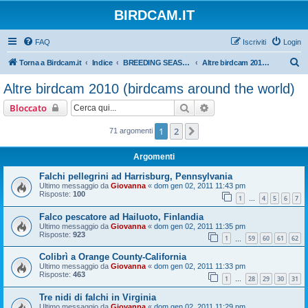
BIRDCAM.IT
FAQ
Iscriviti
Login
C
Torna a Birdcam.it
Indice
BREEDING SEASON 2010
Altre birdcam 2010 (birdcams around the world)
e
Altre birdcam 2010 (birdcams around the world)
r
Cerca
Ricerca avanzata
Bloccato
c
a
1
2
Prossimo
71 argomenti
Argomenti
Falchi pellegrini ad Harrisburg, Pennsylvania
Ultimo messaggio da
Giovanna
«
dom gen 02, 2011 11:43 pm
Risposte:
100
1
4
5
6
7
…
Falco pescatore ad Hailuoto, Finlandia
Ultimo messaggio da
Giovanna
«
dom gen 02, 2011 11:35 pm
Risposte:
923
1
59
60
61
62
…
Colibrì a Orange County-California
Ultimo messaggio da
Giovanna
«
dom gen 02, 2011 11:33 pm
Risposte:
463
1
28
29
30
31
…
Tre nidi di falchi in Virginia
Ultimo messaggio da
Giovanna
«
dom gen 02, 2011 11:29 pm