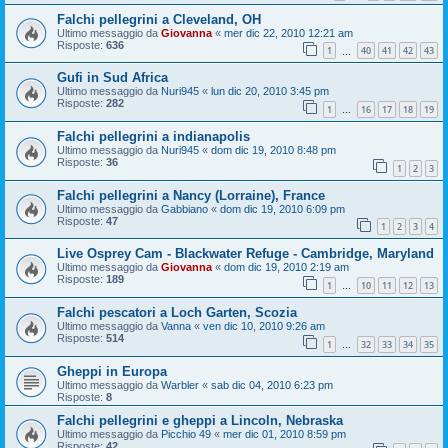
Falchi pellegrini a Cleveland, OH
Ultimo messaggio da
Giovanna
«
mer dic 22, 2010 12:21 am
Risposte:
636
1
40
41
42
43
…
Gufi in Sud Africa
Ultimo messaggio da
Nuri945
«
lun dic 20, 2010 3:45 pm
Risposte:
282
1
16
17
18
19
…
Falchi pellegrini a indianapolis
Ultimo messaggio da
Nuri945
«
dom dic 19, 2010 8:48 pm
Risposte:
36
1
2
3
Falchi pellegrini a Nancy (Lorraine), France
Ultimo messaggio da
Gabbiano
«
dom dic 19, 2010 6:09 pm
Risposte:
47
1
2
3
4
Live Osprey Cam - Blackwater Refuge - Cambridge, Maryland
Ultimo messaggio da
Giovanna
«
dom dic 19, 2010 2:19 am
Risposte:
189
1
10
11
12
13
…
Falchi pescatori a Loch Garten, Scozia
Ultimo messaggio da
Vanna
«
ven dic 10, 2010 9:26 am
Risposte:
514
1
32
33
34
35
…
Gheppi in Europa
Ultimo messaggio da
Warbler
«
sab dic 04, 2010 6:23 pm
Risposte:
8
Falchi pellegrini e gheppi a Lincoln, Nebraska
Ultimo messaggio da
Picchio 49
«
mer dic 01, 2010 8:59 pm
Risposte:
42