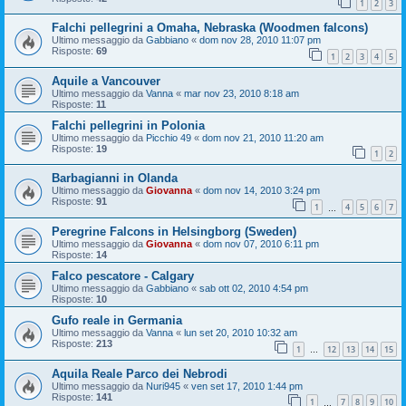
1
2
3
Falchi pellegrini a Omaha, Nebraska (Woodmen falcons)
Ultimo messaggio da
Gabbiano
«
dom nov 28, 2010 11:07 pm
Risposte:
69
1
2
3
4
5
Aquile a Vancouver
Ultimo messaggio da
Vanna
«
mar nov 23, 2010 8:18 am
Risposte:
11
Falchi pellegrini in Polonia
Ultimo messaggio da
Picchio 49
«
dom nov 21, 2010 11:20 am
Risposte:
19
1
2
Barbagianni in Olanda
Ultimo messaggio da
Giovanna
«
dom nov 14, 2010 3:24 pm
Risposte:
91
1
4
5
6
7
…
Peregrine Falcons in Helsingborg (Sweden)
Ultimo messaggio da
Giovanna
«
dom nov 07, 2010 6:11 pm
Risposte:
14
Falco pescatore - Calgary
Ultimo messaggio da
Gabbiano
«
sab ott 02, 2010 4:54 pm
Risposte:
10
Gufo reale in Germania
Ultimo messaggio da
Vanna
«
lun set 20, 2010 10:32 am
Risposte:
213
1
12
13
14
15
…
Aquila Reale Parco dei Nebrodi
Ultimo messaggio da
Nuri945
«
ven set 17, 2010 1:44 pm
Risposte:
141
1
7
8
9
10
…