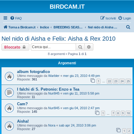
BIRDCAM.IT
FAQ
Iscriviti
Login
C
Torna a Birdcam.it
Indice
BREEDING SEASON 2010
Nel nido di Aisha e Felix: Aisha & Rex 2010
e
Nel nido di Aisha e Felix: Aisha & Rex 2010
r
Cerca
Ricerca avanzata
Bloccato
c
8 argomenti • Pagina
1
di
1
a
Argomenti
album fotografico
Ultimo messaggio da
Warbler
«
mer giu 23, 2010 4:49 pm
Risposte:
361
1
22
23
24
25
…
I falchi di S. Petronio: Enzo e Tea
Ultimo messaggio da
Nuri945
«
ven giu 11, 2010 5:58 pm
Risposte:
11
Cam?
Ultimo messaggio da
Nuri945
«
ven giu 04, 2010 2:47 pm
Risposte:
145
1
7
8
9
10
…
Aisha!
Ultimo messaggio da
Nora
«
sab apr 24, 2010 3:06 pm
Risposte:
27
1
2