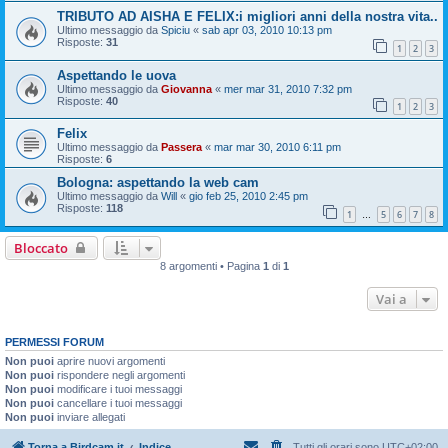
TRIBUTO AD AISHA E FELIX:i migliori anni della nostra vita..
Ultimo messaggio da
Spiciu
«
sab apr 03, 2010 10:13 pm
Risposte:
31
1
2
3
Aspettando le uova
Ultimo messaggio da
Giovanna
«
mer mar 31, 2010 7:32 pm
Risposte:
40
1
2
3
Felix
Ultimo messaggio da
Passera
«
mar mar 30, 2010 6:11 pm
Risposte:
6
Bologna: aspettando la web cam
Ultimo messaggio da
Will
«
gio feb 25, 2010 2:45 pm
Risposte:
118
1
5
6
7
8
…
Bloccato
8 argomenti • Pagina
1
di
1
Vai a
PERMESSI FORUM
Non puoi
aprire nuovi argomenti
Non puoi
rispondere negli argomenti
Non puoi
modificare i tuoi messaggi
Non puoi
cancellare i tuoi messaggi
Non puoi
inviare allegati
Torna a Birdcam.it
Indice
Tutti gli orari sono
UTC+02:00