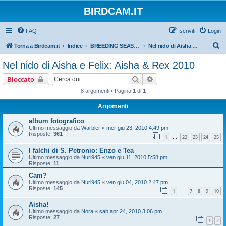
BIRDCAM.IT
FAQ
Iscriviti
Login
C
Torna a Birdcam.it
Indice
BREEDING SEASON 2010
Nel nido di Aisha e Felix: Aisha & Rex 2010
e
Nel nido di Aisha e Felix: Aisha & Rex 2010
r
Cerca
Ricerca avanzata
Bloccato
c
8 argomenti • Pagina
1
di
1
a
Argomenti
album fotografico
Ultimo messaggio da
Warbler
«
mer giu 23, 2010 4:49 pm
Risposte:
361
1
22
23
24
25
…
I falchi di S. Petronio: Enzo e Tea
Ultimo messaggio da
Nuri945
«
ven giu 11, 2010 5:58 pm
Risposte:
11
Cam?
Ultimo messaggio da
Nuri945
«
ven giu 04, 2010 2:47 pm
Risposte:
145
1
7
8
9
10
…
Aisha!
Ultimo messaggio da
Nora
«
sab apr 24, 2010 3:06 pm
Risposte:
27
1
2