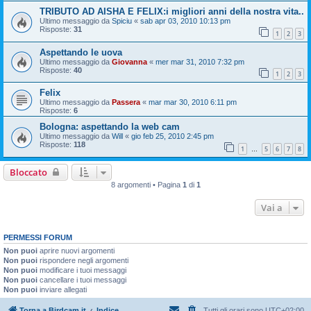
TRIBUTO AD AISHA E FELIX:i migliori anni della nostra vita..
Ultimo messaggio da
Spiciu
«
sab apr 03, 2010 10:13 pm
Risposte:
31
1
2
3
Aspettando le uova
Ultimo messaggio da
Giovanna
«
mer mar 31, 2010 7:32 pm
Risposte:
40
1
2
3
Felix
Ultimo messaggio da
Passera
«
mar mar 30, 2010 6:11 pm
Risposte:
6
Bologna: aspettando la web cam
Ultimo messaggio da
Will
«
gio feb 25, 2010 2:45 pm
Risposte:
118
1
5
6
7
8
…
Bloccato
8 argomenti • Pagina
1
di
1
Vai a
PERMESSI FORUM
Non puoi
aprire nuovi argomenti
Non puoi
rispondere negli argomenti
Non puoi
modificare i tuoi messaggi
Non puoi
cancellare i tuoi messaggi
Non puoi
inviare allegati
Torna a Birdcam.it
Indice
Tutti gli orari sono
UTC+02:00