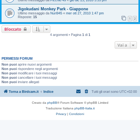
Jigokudani Monkey Park - Giappone
Ultimo messaggio da
Nuri945
«
mer ott 27, 2010 1:47 pm
Risposte:
15
1
2
Bloccato
4 argomenti • Pagina
1
di
1
Vai a
PERMESSI FORUM
Non puoi
aprire nuovi argomenti
Non puoi
rispondere negli argomenti
Non puoi
modificare i tuoi messaggi
Non puoi
cancellare i tuoi messaggi
Non puoi
inviare allegati
Torna a Birdcam.it
Indice
Tutti gli orari sono
UTC+02:00
Creato da
phpBB
® Forum Software © phpBB Limited
Traduzione Italiana
phpBB-Italia.it
Privacy
|
Condizioni