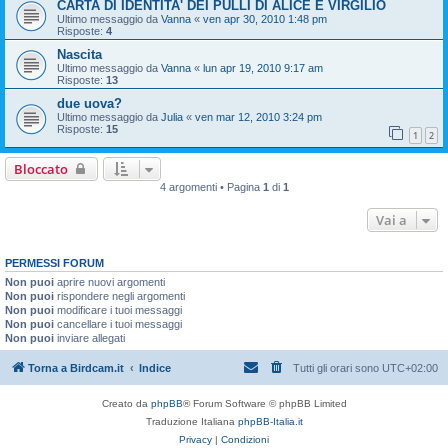
CARTA DI IDENTITA' DEI PULLI DI ALICE E VIRGILIO
Ultimo messaggio da
Vanna
«
ven apr 30, 2010 1:48 pm
Risposte:
4
Nascita
Ultimo messaggio da
Vanna
«
lun apr 19, 2010 9:17 am
Risposte:
13
due uova?
Ultimo messaggio da
Julia
«
ven mar 12, 2010 3:24 pm
Risposte:
15
1
2
Bloccato
4 argomenti • Pagina
1
di
1
Vai a
PERMESSI FORUM
Non puoi
aprire nuovi argomenti
Non puoi
rispondere negli argomenti
Non puoi
modificare i tuoi messaggi
Non puoi
cancellare i tuoi messaggi
Non puoi
inviare allegati
Torna a Birdcam.it
Indice
Tutti gli orari sono
UTC+02:00
Creato da
phpBB
® Forum Software © phpBB Limited
Traduzione Italiana
phpBB-Italia.it
Privacy
|
Condizioni