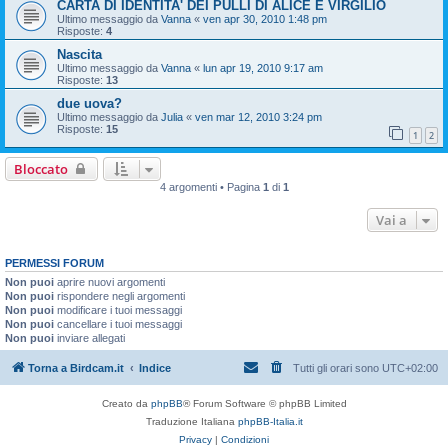
CARTA DI IDENTITA' DEI PULLI DI ALICE E VIRGILIO
Ultimo messaggio da
Vanna
«
ven apr 30, 2010 1:48 pm
Risposte:
4
Nascita
Ultimo messaggio da
Vanna
«
lun apr 19, 2010 9:17 am
Risposte:
13
due uova?
Ultimo messaggio da
Julia
«
ven mar 12, 2010 3:24 pm
Risposte:
15
1
2
Bloccato
4 argomenti • Pagina
1
di
1
Vai a
PERMESSI FORUM
Non puoi
aprire nuovi argomenti
Non puoi
rispondere negli argomenti
Non puoi
modificare i tuoi messaggi
Non puoi
cancellare i tuoi messaggi
Non puoi
inviare allegati
Torna a Birdcam.it
Indice
Tutti gli orari sono
UTC+02:00
Creato da
phpBB
® Forum Software © phpBB Limited
Traduzione Italiana
phpBB-Italia.it
Privacy
|
Condizioni