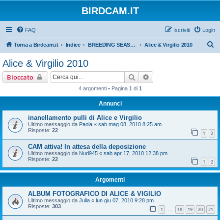
BIRDCAM.IT
FAQ
Iscriviti
Login
C
Torna a Birdcam.it
Indice
BREEDING SEASON 2010
Alice & Virgilio 2010
e
Alice & Virgilio 2010
r
Cerca
Ricerca avanzata
Bloccato
c
4 argomenti • Pagina
1
di
1
a
Annunci
inanellamento pulli di Alice e Virgilio
Ultimo messaggio da
Paola
«
sab mag 08, 2010 8:25 am
Risposte:
22
1
2
CAM attiva! In attesa della deposizione
Ultimo messaggio da
Nuri945
«
sab apr 17, 2010 12:38 pm
Risposte:
22
1
2
Argomenti
ALBUM FOTOGRAFICO DI ALICE & VIGILIO
Ultimo messaggio da
Julia
«
lun giu 07, 2010 9:28 pm
Risposte:
303
1
18
19
20
21
…