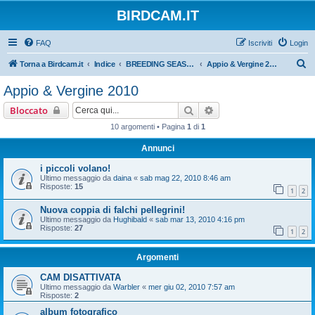
BIRDCAM.IT
FAQ
Iscriviti
Login
C
Torna a Birdcam.it
Indice
BREEDING SEASON 2010
Appio & Vergine 2010
e
Appio & Vergine 2010
r
Cerca
Ricerca avanzata
Bloccato
c
10 argomenti • Pagina
1
di
1
a
Annunci
i piccoli volano!
Ultimo messaggio da
daina
«
sab mag 22, 2010 8:46 am
Risposte:
15
1
2
Nuova coppia di falchi pellegrini!
Ultimo messaggio da
Hughibald
«
sab mar 13, 2010 4:16 pm
Risposte:
27
1
2
Argomenti
CAM DISATTIVATA
Ultimo messaggio da
Warbler
«
mer giu 02, 2010 7:57 am
Risposte:
2
album fotografico