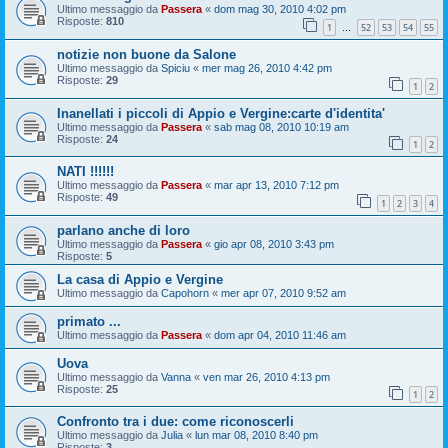
Ultimo messaggio da
Passera
«
dom mag 30, 2010 4:02 pm
Risposte:
810
1
52
53
54
55
…
notizie non buone da Salone
Ultimo messaggio da
Spiciu
«
mer mag 26, 2010 4:42 pm
Risposte:
29
1
2
Inanellati i piccoli di Appio e Vergine:carte d'identita'
Ultimo messaggio da
Passera
«
sab mag 08, 2010 10:19 am
Risposte:
24
1
2
NATI !!!!!!
Ultimo messaggio da
Passera
«
mar apr 13, 2010 7:12 pm
Risposte:
49
1
2
3
4
parlano anche di loro
Ultimo messaggio da
Passera
«
gio apr 08, 2010 3:43 pm
Risposte:
5
La casa di Appio e Vergine
Ultimo messaggio da
Capohorn
«
mer apr 07, 2010 9:52 am
primato ...
Ultimo messaggio da
Passera
«
dom apr 04, 2010 11:46 am
Uova
Ultimo messaggio da
Vanna
«
ven mar 26, 2010 4:13 pm
Risposte:
25
1
2
Confronto tra i due: come riconoscerli
Ultimo messaggio da
Julia
«
lun mar 08, 2010 8:40 pm
Risposte:
3