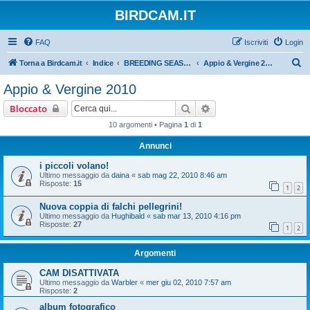
BIRDCAM.IT
FAQ
Iscriviti
Login
C
Torna a Birdcam.it
Indice
BREEDING SEASON 2010
Appio & Vergine 2010
e
Appio & Vergine 2010
r
Cerca
Ricerca avanzata
Bloccato
c
10 argomenti • Pagina
1
di
1
a
Annunci
i piccoli volano!
Ultimo messaggio da
daina
«
sab mag 22, 2010 8:46 am
Risposte:
15
1
2
Nuova coppia di falchi pellegrini!
Ultimo messaggio da
Hughibald
«
sab mar 13, 2010 4:16 pm
Risposte:
27
1
2
Argomenti
CAM DISATTIVATA
Ultimo messaggio da
Warbler
«
mer giu 02, 2010 7:57 am
Risposte:
2
album fotografico