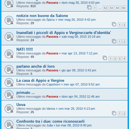
Ultimo messaggio da
Passera
«
dom mag 30, 2010 4:02 pm
Risposte:
810
1
52
53
54
55
…
notizie non buone da Salone
Ultimo messaggio da
Spiciu
«
mer mag 26, 2010 4:42 pm
Risposte:
29
1
2
Inanellati i piccoli di Appio e Vergine:carte d'identita'
Ultimo messaggio da
Passera
«
sab mag 08, 2010 10:19 am
Risposte:
24
1
2
NATI !!!!!!
Ultimo messaggio da
Passera
«
mar apr 13, 2010 7:12 pm
Risposte:
49
1
2
3
4
parlano anche di loro
Ultimo messaggio da
Passera
«
gio apr 08, 2010 3:43 pm
Risposte:
5
La casa di Appio e Vergine
Ultimo messaggio da
Capohorn
«
mer apr 07, 2010 9:52 am
primato ...
Ultimo messaggio da
Passera
«
dom apr 04, 2010 11:46 am
Uova
Ultimo messaggio da
Vanna
«
ven mar 26, 2010 4:13 pm
Risposte:
25
1
2
Confronto tra i due: come riconoscerli
Ultimo messaggio da
Julia
«
lun mar 08, 2010 8:40 pm
Risposte:
3