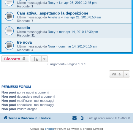
Ultimo messaggio da
Roxy
«
lun apr 26, 2010 12:45 pm
Risposte:
1
Cam attiva...aspettando la deposizione
Ultimo messaggio da
Ametista
«
mer apr 21, 2010 8:50 am
Risposte:
7
nascita
Ultimo messaggio da
Roxy
«
mer apr 14, 2010 12:30 pm
Risposte:
11
tre uova
Ultimo messaggio da
Nora
«
dom mar 14, 2010 8:15 am
Risposte:
4
Bloccato
6 argomenti • Pagina
1
di
1
Vai a
PERMESSI FORUM
Non puoi
aprire nuovi argomenti
Non puoi
rispondere negli argomenti
Non puoi
modificare i tuoi messaggi
Non puoi
cancellare i tuoi messaggi
Non puoi
inviare allegati
Torna a Birdcam.it
Indice
Tutti gli orari sono
UTC+02:00
Creato da
phpBB
® Forum Software © phpBB Limited