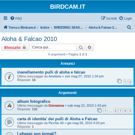
BIRDCAM.IT
FAQ
Iscriviti
Login
C
Torna a Birdcam.it
Indice
BREEDING SEASON 2010
Aloha & Falcao 2010
e
Aloha & Falcao 2010
r
Cerca
Ricerca avanzata
Bloccato
c
6 argomenti • Pagina
1
di
1
a
Annunci
inanellamento pulli di aloha e falcao
Ultimo messaggio da
Ametista
«
ven mag 07, 2010 1:34 pm
Risposte:
16
1
2
Argomenti
album fotografico
Ultimo messaggio da
Giovanna
«
sab mag 22, 2010 1:43 pm
Risposte:
132
1
6
7
8
9
…
carta di identita' dei pulli di Aloha e Falcao
Ultimo messaggio da
Picchio 49
«
gio mag 06, 2010 4:03 pm
Risposte:
1
I gheppi son tornati?