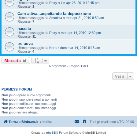
Ultimo messaggio da
Roxy
«
lun apr 26, 2010 12:45 pm
Risposte:
1
Cam attiva...aspettando la deposizione
Ultimo messaggio da
Ametista
«
mer apr 21, 2010 8:50 am
Risposte:
7
nascita
Ultimo messaggio da
Roxy
«
mer apr 14, 2010 12:30 pm
Risposte:
11
tre uova
Ultimo messaggio da
Nora
«
dom mar 14, 2010 8:15 am
Risposte:
4
Bloccato
6 argomenti • Pagina
1
di
1
Vai a
PERMESSI FORUM
Non puoi
aprire nuovi argomenti
Non puoi
rispondere negli argomenti
Non puoi
modificare i tuoi messaggi
Non puoi
cancellare i tuoi messaggi
Non puoi
inviare allegati
Torna a Birdcam.it
Indice
Tutti gli orari sono
UTC+02:00
Creato da
phpBB
® Forum Software © phpBB Limited