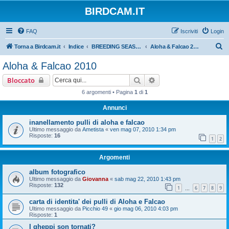
BIRDCAM.IT
FAQ
Iscriviti
Login
C
Torna a Birdcam.it
Indice
BREEDING SEASON 2010
Aloha & Falcao 2010
e
Aloha & Falcao 2010
r
Cerca
Ricerca avanzata
Bloccato
c
6 argomenti • Pagina
1
di
1
a
Annunci
inanellamento pulli di aloha e falcao
Ultimo messaggio da
Ametista
«
ven mag 07, 2010 1:34 pm
Risposte:
16
1
2
Argomenti
album fotografico
Ultimo messaggio da
Giovanna
«
sab mag 22, 2010 1:43 pm
Risposte:
132
1
6
7
8
9
…
carta di identita' dei pulli di Aloha e Falcao
Ultimo messaggio da
Picchio 49
«
gio mag 06, 2010 4:03 pm
Risposte:
1
I gheppi son tornati?