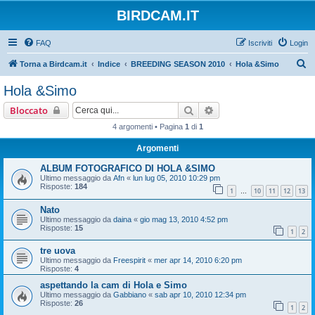
BIRDCAM.IT
FAQ
Iscriviti
Login
C
Torna a Birdcam.it
Indice
BREEDING SEASON 2010
Hola &Simo
e
Hola &Simo
r
Cerca
Ricerca avanzata
Bloccato
c
4 argomenti • Pagina
1
di
1
a
Argomenti
ALBUM FOTOGRAFICO DI HOLA &SIMO
Ultimo messaggio da
Afn
«
lun lug 05, 2010 10:29 pm
Risposte:
184
1
10
11
12
13
…
Nato
Ultimo messaggio da
daina
«
gio mag 13, 2010 4:52 pm
Risposte:
15
1
2
tre uova
Ultimo messaggio da
Freespirit
«
mer apr 14, 2010 6:20 pm
Risposte:
4
aspettando la cam di Hola e Simo
Ultimo messaggio da
Gabbiano
«
sab apr 10, 2010 12:34 pm
Risposte:
26
1
2