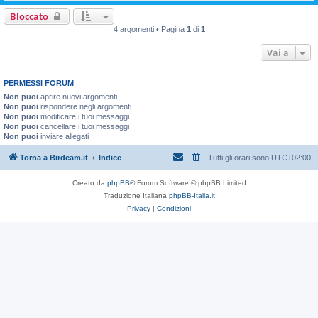
Bloccato
4 argomenti • Pagina
1
di
1
Vai a
PERMESSI FORUM
Non puoi
aprire nuovi argomenti
Non puoi
rispondere negli argomenti
Non puoi
modificare i tuoi messaggi
Non puoi
cancellare i tuoi messaggi
Non puoi
inviare allegati
Torna a Birdcam.it
Indice
Tutti gli orari sono
UTC+02:00
Creato da
phpBB
® Forum Software © phpBB Limited
Traduzione Italiana
phpBB-Italia.it
Privacy
|
Condizioni