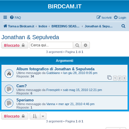
BIRDCAM.IT
FAQ
Iscriviti
Login
C
Torna a Birdcam.it
Indice
BREEDING SEASON 2010
Jonathan & Sepulveda
e
Jonathan & Sepulveda
r
Cerca
Ricerca avanzata
Bloccato
c
3 argomenti • Pagina
1
di
1
a
Argomenti
Album fotografico di Jonathan & Sepulveda
Ultimo messaggio da
Gabbiano
«
lun giu 28, 2010 8:05 pm
Risposte:
34
1
2
3
Cam?
Ultimo messaggio da
Freespirit
«
sab mag 15, 2010 12:21 pm
Risposte:
6
Speriamo
Ultimo messaggio da
Vanna
«
mer apr 21, 2010 4:46 pm
Risposte:
1
Bloccato
3 argomenti • Pagina
1
di
1