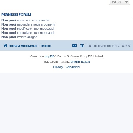
Vai a
PERMESSI FORUM
Non puoi
aprire nuovi argomenti
Non puoi
rispondere negli argomenti
Non puoi
modificare i tuoi messaggi
Non puoi
cancellare i tuoi messaggi
Non puoi
inviare allegati
Torna a Birdcam.it
Indice
Tutti gli orari sono
UTC+02:00
Creato da
phpBB
® Forum Software © phpBB Limited
Traduzione Italiana
phpBB-Italia.it
Privacy
|
Condizioni