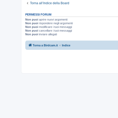
Torna all’Indice della Board
PERMESSI FORUM
Non puoi
aprire nuovi argomenti
Non puoi
rispondere negli argomenti
Non puoi
modificare i tuoi messaggi
Non puoi
cancellare i tuoi messaggi
Non puoi
inviare allegati
Torna a Birdcam.it
Indice