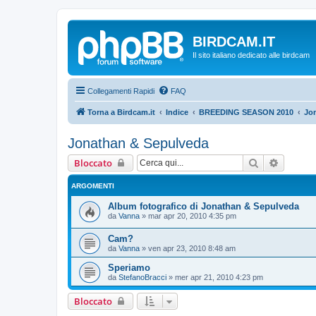
BIRDCAM.IT
Il sito italiano dedicato alle birdcam
Collegamenti Rapidi
FAQ
Torna a Birdcam.it
Indice
BREEDING SEASON 2010
Jo
Jonathan & Sepulveda
Cerca
Ricerca
Bloccato
ARGOMENTI
Album fotografico di Jonathan & Sepulveda
da
Vanna
»
mar apr 20, 2010 4:35 pm
Cam?
da
Vanna
»
ven apr 23, 2010 8:48 am
Speriamo
da
StefanoBracci
»
mer apr 21, 2010 4:23 pm
Bloccato