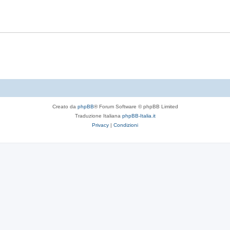
t
p
s
e
o
t
s
e
t
e
Creato da
phpBB
® Forum Software © phpBB Limited
Traduzione Italiana
phpBB-Italia.it
Privacy
|
Condizioni