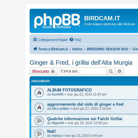
BIRDCAM.IT
Il sito italiano dedicato alle birdcam
Collegamenti Rapidi
FAQ
Torna a Birdcam.it
Indice
BREEDING SEASON 2010
Gin
Ginger & Fred, i grillai dell'Alta Murgia
Cerca
Ricerca
Bloccato
ARGOMENTI
ALBUM FOTOGRAFICO
da
Nuri945
»
mar giu 22, 2010 11:54 am
aggiornamento dal nido di ginger e fred
da
falco grillaio
»
dom giu 27, 2010 1:59 pm
Qualche informazione sui Falchi Grillai
da
Nigno84
»
mar giu 29, 2010 10:59 pm
Nati!
da
Vanna
»
mar giu 15, 2010 4:44 pm