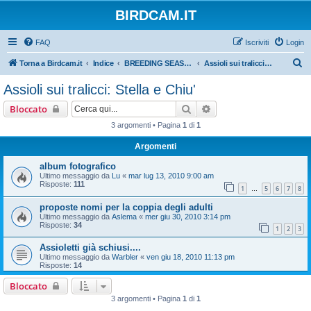
BIRDCAM.IT
FAQ
Iscriviti
Login
C
Torna a Birdcam.it
Indice
BREEDING SEASON 2010
Assioli sui tralicci: Stella e Chiu'
e
Assioli sui tralicci: Stella e Chiu'
r
Cerca
Ricerca avanzata
Bloccato
c
3 argomenti • Pagina
1
di
1
a
Argomenti
album fotografico
Ultimo messaggio da
Lu
«
mar lug 13, 2010 9:00 am
Risposte:
111
1
5
6
7
8
…
proposte nomi per la coppia degli adulti
Ultimo messaggio da
Aslema
«
mer giu 30, 2010 3:14 pm
Risposte:
34
1
2
3
Assioletti già schiusi....
Ultimo messaggio da
Warbler
«
ven giu 18, 2010 11:13 pm
Risposte:
14
Bloccato
3 argomenti • Pagina
1
di
1