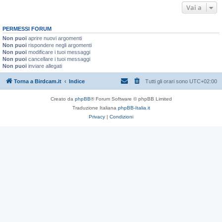
Vai a
PERMESSI FORUM
Non puoi
aprire nuovi argomenti
Non puoi
rispondere negli argomenti
Non puoi
modificare i tuoi messaggi
Non puoi
cancellare i tuoi messaggi
Non puoi
inviare allegati
Torna a Birdcam.it
Indice
Tutti gli orari sono
UTC+02:00
Creato da
phpBB
® Forum Software © phpBB Limited
Traduzione Italiana
phpBB-Italia.it
Privacy
|
Condizioni