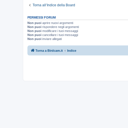
Torna all’Indice della Board
PERMESSI FORUM
Non puoi
aprire nuovi argomenti
Non puoi
rispondere negli argomenti
Non puoi
modificare i tuoi messaggi
Non puoi
cancellare i tuoi messaggi
Non puoi
inviare allegati
Torna a Birdcam.it
Indice