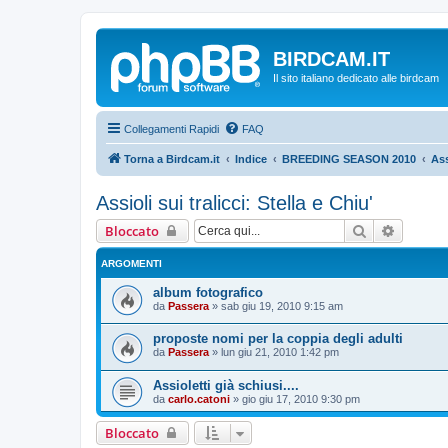
BIRDCAM.IT
Il sito italiano dedicato alle birdcam
Collegamenti Rapidi
FAQ
Torna a Birdcam.it
Indice
BREEDING SEASON 2010
Ass
Assioli sui tralicci: Stella e Chiu'
Cerca
Ricerca
Bloccato
ARGOMENTI
album fotografico
da
Passera
»
sab giu 19, 2010 9:15 am
proposte nomi per la coppia degli adulti
da
Passera
»
lun giu 21, 2010 1:42 pm
Assioletti già schiusi....
da
carlo.catoni
»
gio giu 17, 2010 9:30 pm
Bloccato