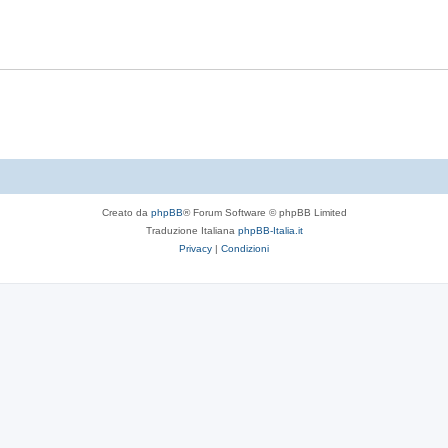
t
p
s
e
o
t
s
e
t
e
Creato da
phpBB
® Forum Software © phpBB Limited
Traduzione Italiana
phpBB-Italia.it
Privacy
|
Condizioni