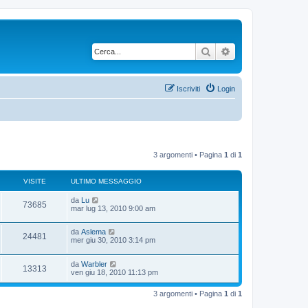
Cerca
Ricerca avanzata
Iscriviti
Login
3 argomenti • Pagina
1
di
1
VISITE
ULTIMO MESSAGGIO
U
da
Lu
V
73685
l
mar lug 13, 2010 9:00 am
t
i
i
U
da
Aslema
m
V
24481
s
l
mer giu 30, 2010 3:14 pm
o
t
m
i
i
i
e
U
da
Warbler
m
s
V
13313
s
l
ven giu 18, 2010 11:13 pm
o
s
t
t
m
a
i
i
i
e
g
e
3 argomenti • Pagina
1
di
1
m
s
g
s
o
s
i
t