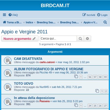
BIRDCAM.IT
FAQ
Iscriviti
Login
C
Torna a Birdcam.it
Indice
Breeding Seasons 2011
Breeding Season 2011
Appio e Vergine 2011
e
Appio e Vergine 2011
r
Cerca
Ricerca avan
Nuovo argomento
c
5 argomenti • Pagina
1
di
1
a
Argomenti
CAM DISATTIVATA
Ultimo messaggio da
carlo.catoni
«
mar mag 10, 2011 1:02 pm
ALBUM FOTOGRAFICO DI APPIO E VERGINE
Ultimo messaggio da
Picchio 49
«
ven mag 06, 2011 10:36 am
Risposte:
874
1
56
57
58
59
…
TOTO UOVO
Ultimo messaggio da
Nuri945
«
sab feb 26, 2011 7:21 pm
Risposte:
22
1
2
In attesa della deposizione
Ultimo messaggio da
Passera
«
ven feb 25, 2011 5:22 pm
Risposte:
391
1
24
25
26
27
…