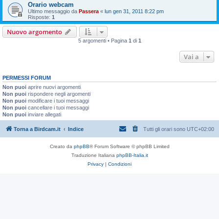
Orario webcam
Ultimo messaggio da
Passera
«
lun gen 31, 2011 8:22 pm
Risposte:
1
Nuovo argomento
5 argomenti • Pagina
1
di
1
Vai a
PERMESSI FORUM
Non puoi
aprire nuovi argomenti
Non puoi
rispondere negli argomenti
Non puoi
modificare i tuoi messaggi
Non puoi
cancellare i tuoi messaggi
Non puoi
inviare allegati
Torna a Birdcam.it
Indice
Tutti gli orari sono
UTC+02:00
Creato da
phpBB
® Forum Software © phpBB Limited
Traduzione Italiana
phpBB-Italia.it
Privacy
|
Condizioni