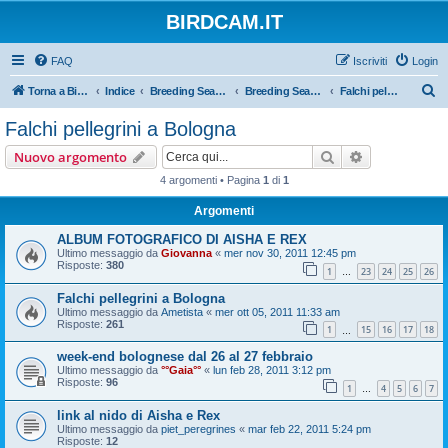
BIRDCAM.IT
FAQ
Iscriviti
Login
C
Torna a Birdcam.it
Indice
Breeding Seasons 2011
Breeding Season 2011
Falchi pellegrini a Bologna
e
Falchi pellegrini a Bologna
r
Cerca
Ricerca avan
Nuovo argomento
c
4 argomenti • Pagina
1
di
1
a
Argomenti
ALBUM FOTOGRAFICO DI AISHA E REX
Ultimo messaggio da
Giovanna
«
mer nov 30, 2011 12:45 pm
Risposte:
380
1
23
24
25
26
…
Falchi pellegrini a Bologna
Ultimo messaggio da
Ametista
«
mer ott 05, 2011 11:33 am
Risposte:
261
1
15
16
17
18
…
week-end bolognese dal 26 al 27 febbraio
Ultimo messaggio da
°°Gaia°°
«
lun feb 28, 2011 3:12 pm
Risposte:
96
1
4
5
6
7
…
link al nido di Aisha e Rex
Ultimo messaggio da
piet_peregrines
«
mar feb 22, 2011 5:24 pm
Risposte:
12