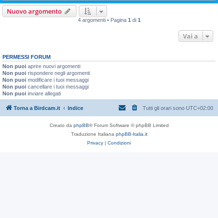
Nuovo argomento
4 argomenti • Pagina
1
di
1
Vai a
PERMESSI FORUM
Non puoi
aprire nuovi argomenti
Non puoi
rispondere negli argomenti
Non puoi
modificare i tuoi messaggi
Non puoi
cancellare i tuoi messaggi
Non puoi
inviare allegati
Torna a Birdcam.it
Indice
Tutti gli orari sono
UTC+02:00
Creato da
phpBB
® Forum Software © phpBB Limited
Traduzione Italiana
phpBB-Italia.it
Privacy
|
Condizioni