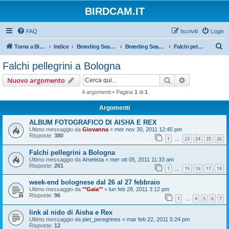
BIRDCAM.IT
FAQ
Iscriviti
Login
C
Torna a Birdcam.it
Indice
Breeding Seasons 2011
Breeding Season 2011
Falchi pellegrini a Bologna
e
Falchi pellegrini a Bologna
r
Cerca
Ricerca avan
Nuovo argomento
c
4 argomenti • Pagina
1
di
1
a
Argomenti
ALBUM FOTOGRAFICO DI AISHA E REX
Ultimo messaggio da
Giovanna
«
mer nov 30, 2011 12:45 pm
Risposte:
380
1
23
24
25
26
…
Falchi pellegrini a Bologna
Ultimo messaggio da
Ametista
«
mer ott 05, 2011 11:33 am
Risposte:
261
1
15
16
17
18
…
week-end bolognese dal 26 al 27 febbraio
Ultimo messaggio da
°°Gaia°°
«
lun feb 28, 2011 3:12 pm
Risposte:
96
1
4
5
6
7
…
link al nido di Aisha e Rex
Ultimo messaggio da
piet_peregrines
«
mar feb 22, 2011 5:24 pm
Risposte:
12