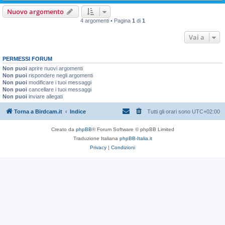
Nuovo argomento
4 argomenti • Pagina
1
di
1
Vai a
PERMESSI FORUM
Non puoi
aprire nuovi argomenti
Non puoi
rispondere negli argomenti
Non puoi
modificare i tuoi messaggi
Non puoi
cancellare i tuoi messaggi
Non puoi
inviare allegati
Torna a Birdcam.it
Indice
Tutti gli orari sono
UTC+02:00
Creato da
phpBB
® Forum Software © phpBB Limited
Traduzione Italiana
phpBB-Italia.it
Privacy
|
Condizioni