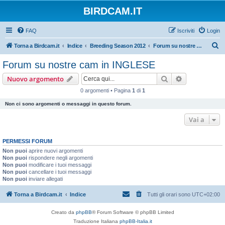
BIRDCAM.IT
FAQ
Iscriviti
Login
C
Torna a Birdcam.it
Indice
Breeding Season 2012
Forum su nostre cam in INGLESE
e
Forum su nostre cam in INGLESE
r
Cerca
Ricerca avan
Nuovo argomento
c
0 argomenti • Pagina
1
di
1
a
Non ci sono argomenti o messaggi in questo forum.
Vai a
PERMESSI FORUM
Non puoi
aprire nuovi argomenti
Non puoi
rispondere negli argomenti
Non puoi
modificare i tuoi messaggi
Non puoi
cancellare i tuoi messaggi
Non puoi
inviare allegati
Torna a Birdcam.it
Indice
Tutti gli orari sono
UTC+02:00
Creato da
phpBB
® Forum Software © phpBB Limited
Traduzione Italiana
phpBB-Italia.it