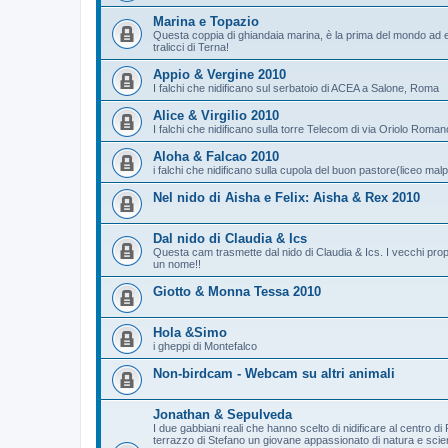
Marina e Topazio
Questa coppia di ghiandaia marina, è la prima del mondo ad e
tralicci di Terna!
Appio & Vergine 2010
I falchi che nidificano sul serbatoio di ACEA a Salone, Roma
Alice & Virgilio 2010
I falchi che nidificano sulla torre Telecom di via Oriolo Rom
Aloha & Falcao 2010
i falchi che nidificano sulla cupola del buon pastore(liceo malp
Nel nido di Aisha e Felix: Aisha & Rex 2010
Dal nido di Claudia & Ics
Questa cam trasmette dal nido di Claudia & Ics. I vecchi prop
un nome!!
Giotto & Monna Tessa 2010
Hola &Simo
i gheppi di Montefalco
Non-birdcam - Webcam su altri animali
Jonathan & Sepulveda
I due gabbiani reali che hanno scelto di nidificare al centro
terrazzo di Stefano un giovane appassionato di natura e scie