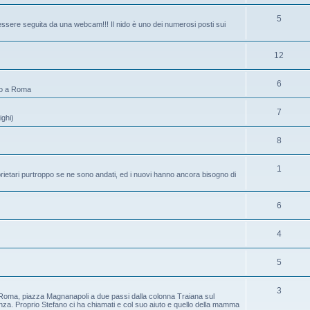
t
m
r
n
o
A
5
i
e
ssere seguita da una webcam!!! Il nido è uno dei numerosi posti sui
g
t
m
r
n
o
i
e
g
A
12
t
m
n
o
r
i
e
A
6
t
ano a Roma
m
g
n
r
i
e
o
A
7
t
ighi)
g
n
m
r
i
o
A
8
t
e
g
m
r
i
n
o
A
1
e
rietari purtroppo se ne sono andati, ed i nuovi hanno ancora bisogno di
g
t
m
r
n
o
i
e
g
A
6
t
m
n
o
r
i
e
A
4
t
m
g
n
r
i
e
o
A
5
t
g
n
m
r
i
o
A
3
t
e
 di Roma, piazza Magnanapoli a due passi dalla colonna Traiana sul
g
nza. Proprio Stefano ci ha chiamati e col suo aiuto e quello della mamma
m
r