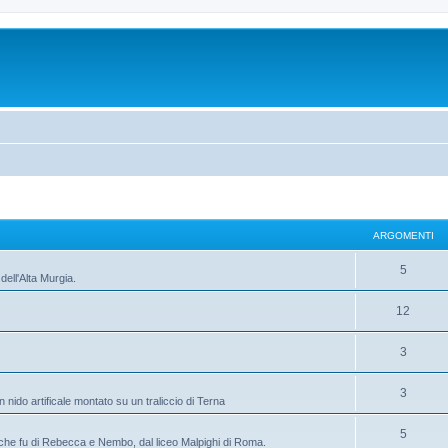
ARGOMENTI
A
5
dell'Alta Murgia.
r
A
12
g
r
o
A
3
g
m
r
o
A
3
e
nido artificale montato su un traliccio di Terna
g
m
r
n
o
A
5
e
o che fu di Rebecca e Nembo, dal liceo Malpighi di Roma.
g