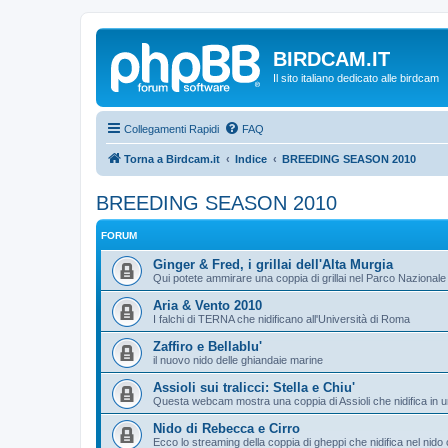
BIRDCAM.IT
Il sito italiano dedicato alle birdcam
Collegamenti Rapidi
FAQ
Torna a Birdcam.it
Indice
BREEDING SEASON 2010
BREEDING SEASON 2010
FORUM
Ginger & Fred, i grillai dell'Alta Murgia
Qui potete ammirare una coppia di grillai nel Parco Nazionale 
Aria & Vento 2010
I falchi di TERNA che nidificano all'Università di Roma
Zaffiro e Bellablu'
il nuovo nido delle ghiandaie marine
Assioli sui tralicci: Stella e Chiu'
Questa webcam mostra una coppia di Assioli che nidifica in un 
Nido di Rebecca e Cirro
Ecco lo streaming della coppia di gheppi che nidifica nel nid