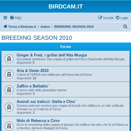
BIRDCAM.IT
FAQ
Iscriviti
Login
C
Torna a Birdcam.it
Indice
BREEDING SEASON 2010
e
BREEDING SEASON 2010
r
Forum
c
a
Ginger & Fred, i grillai dell'Alta Murgia
Qui potete ammirare una coppia di grillai nel Parco Nazionale dell'Alta Murgia.
Argomenti:
5
Aria & Vento 2010
I falchi di TERNA che nidificano all'Università di Roma
Argomenti:
12
Zaffiro e Bellablu'
il nuovo nido delle ghiandaie marine
Argomenti:
3
Assioli sui tralicci: Stella e Chiu'
Questa webcam mostra una coppia di Assioli che nidifica in un nido artificale
montato su un traliccio di Terna
Argomenti:
3
Nido di Rebecca e Cirro
Ecco lo streaming della coppia di gheppi che nidifica nel nido che fu di Rebecca
e Nembo, dal liceo Malpighi di Roma.