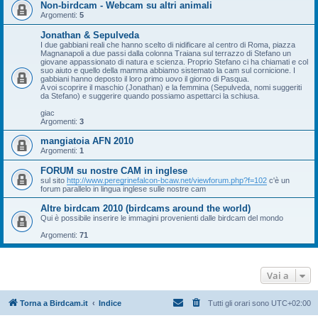
Non-birdcam - Webcam su altri animali
Argomenti:
5
Jonathan & Sepulveda
I due gabbiani reali che hanno scelto di nidificare al centro di Roma, piazza
Magnanapoli a due passi dalla colonna Traiana sul terrazzo di Stefano un
giovane appassionato di natura e scienza. Proprio Stefano ci ha chiamati e col
suo aiuto e quello della mamma abbiamo sistemato la cam sul cornicione. I
gabbiani hanno deposto il loro primo uovo il giorno di Pasqua.
A voi scoprire il maschio (Jonathan) e la femmina (Sepulveda, nomi suggeriti
da Stefano) e suggerire quando possiamo aspettarci la schiusa.
giac
Argomenti:
3
mangiatoia AFN 2010
Argomenti:
1
FORUM su nostre CAM in inglese
sul sito
http://www.peregrinefalcon-bcaw.net/viewforum.php?f=102
c'è un
forum parallelo in lingua inglese sulle nostre cam
Altre birdcam 2010 (birdcams around the world)
Qui è possibile inserire le immagini provenienti dalle birdcam del mondo
Argomenti:
71
Vai a
Torna a Birdcam.it
Indice
Tutti gli orari sono
UTC+02:00