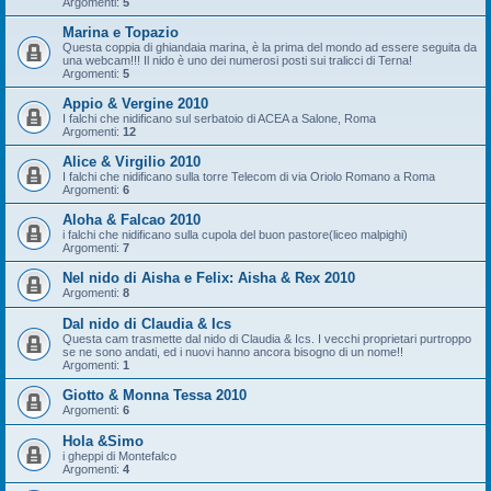
Argomenti:
5
Marina e Topazio
Questa coppia di ghiandaia marina, è la prima del mondo ad essere seguita da
una webcam!!! Il nido è uno dei numerosi posti sui tralicci di Terna!
Argomenti:
5
Appio & Vergine 2010
I falchi che nidificano sul serbatoio di ACEA a Salone, Roma
Argomenti:
12
Alice & Virgilio 2010
I falchi che nidificano sulla torre Telecom di via Oriolo Romano a Roma
Argomenti:
6
Aloha & Falcao 2010
i falchi che nidificano sulla cupola del buon pastore(liceo malpighi)
Argomenti:
7
Nel nido di Aisha e Felix: Aisha & Rex 2010
Argomenti:
8
Dal nido di Claudia & Ics
Questa cam trasmette dal nido di Claudia & Ics. I vecchi proprietari purtroppo
se ne sono andati, ed i nuovi hanno ancora bisogno di un nome!!
Argomenti:
1
Giotto & Monna Tessa 2010
Argomenti:
6
Hola &Simo
i gheppi di Montefalco
Argomenti:
4