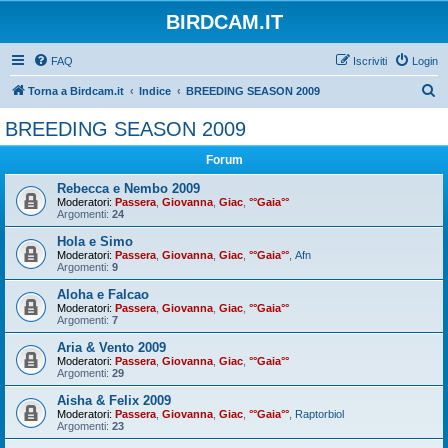
BIRDCAM.IT
FAQ
Iscriviti
Login
C
Torna a Birdcam.it
Indice
BREEDING SEASON 2009
e
BREEDING SEASON 2009
r
Forum
c
a
Rebecca e Nembo 2009
Moderatori:
Passera
,
Giovanna
,
Giac
,
°°Gaia°°
Argomenti:
24
Hola e Simo
Moderatori:
Passera
,
Giovanna
,
Giac
,
°°Gaia°°
,
Afn
Argomenti:
9
Aloha e Falcao
Moderatori:
Passera
,
Giovanna
,
Giac
,
°°Gaia°°
Argomenti:
7
Aria & Vento 2009
Moderatori:
Passera
,
Giovanna
,
Giac
,
°°Gaia°°
Argomenti:
29
Aisha & Felix 2009
Moderatori:
Passera
,
Giovanna
,
Giac
,
°°Gaia°°
,
Raptorbiol
Argomenti:
23