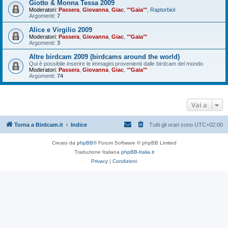
Giotto & Monna Tessa 2009
Moderatori:
Passera
,
Giovanna
,
Giac
,
°°Gaia°°
,
Raptorbiol
Argomenti:
7
Alice e Virgilio 2009
Moderatori:
Passera
,
Giovanna
,
Giac
,
°°Gaia°°
Argomenti:
3
Altre birdcam 2009 (birdcams around the world)
Qui è possibile inserire le immagini provenienti dalle birdcam del mondo
Moderatori:
Passera
,
Giovanna
,
Giac
,
°°Gaia°°
Argomenti:
74
Vai a
Torna a Birdcam.it
Indice
Tutti gli orari sono
UTC+02:00
Creato da
phpBB
® Forum Software © phpBB Limited
Traduzione Italiana
phpBB-Italia.it
Privacy
|
Condizioni