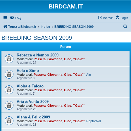
BIRDCAM.IT
FAQ
Iscriviti
Login
C
Torna a Birdcam.it
Indice
BREEDING SEASON 2009
e
BREEDING SEASON 2009
r
Forum
c
a
Rebecca e Nembo 2009
Moderatori:
Passera
,
Giovanna
,
Giac
,
°°Gaia°°
Argomenti:
24
Hola e Simo
Moderatori:
Passera
,
Giovanna
,
Giac
,
°°Gaia°°
,
Afn
Argomenti:
9
Aloha e Falcao
Moderatori:
Passera
,
Giovanna
,
Giac
,
°°Gaia°°
Argomenti:
7
Aria & Vento 2009
Moderatori:
Passera
,
Giovanna
,
Giac
,
°°Gaia°°
Argomenti:
29
Aisha & Felix 2009
Moderatori:
Passera
,
Giovanna
,
Giac
,
°°Gaia°°
,
Raptorbiol
Argomenti:
23