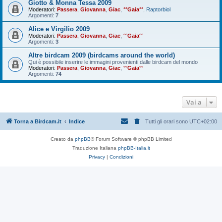
Giotto & Monna Tessa 2009
Moderatori:
Passera
,
Giovanna
,
Giac
,
°°Gaia°°
,
Raptorbiol
Argomenti:
7
Alice e Virgilio 2009
Moderatori:
Passera
,
Giovanna
,
Giac
,
°°Gaia°°
Argomenti:
3
Altre birdcam 2009 (birdcams around the world)
Qui è possibile inserire le immagini provenienti dalle birdcam del mondo
Moderatori:
Passera
,
Giovanna
,
Giac
,
°°Gaia°°
Argomenti:
74
Vai a
Torna a Birdcam.it
Indice
Tutti gli orari sono
UTC+02:00
Creato da
phpBB
® Forum Software © phpBB Limited
Traduzione Italiana
phpBB-Italia.it
Privacy
|
Condizioni