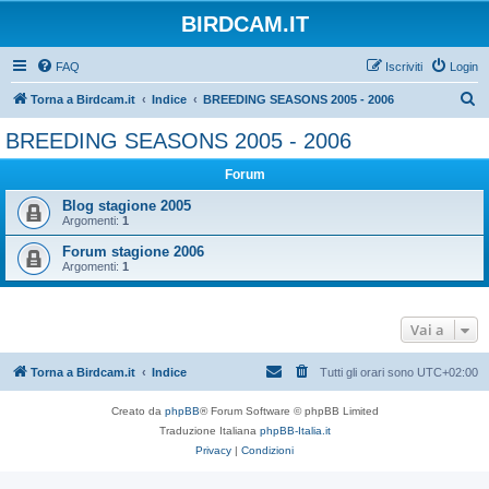
BIRDCAM.IT
FAQ
Iscriviti
Login
C
Torna a Birdcam.it
Indice
BREEDING SEASONS 2005 - 2006
e
BREEDING SEASONS 2005 - 2006
r
Forum
c
a
Blog stagione 2005
Argomenti:
1
Forum stagione 2006
Argomenti:
1
Vai a
Torna a Birdcam.it
Indice
Tutti gli orari sono
UTC+02:00
Creato da
phpBB
® Forum Software © phpBB Limited
Traduzione Italiana
phpBB-Italia.it
Privacy
|
Condizioni