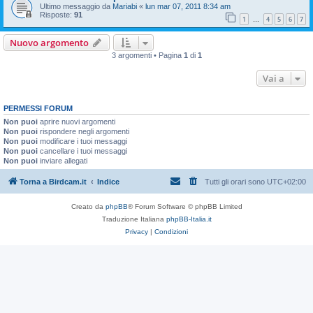
Ultimo messaggio da
Mariabi
«
lun mar 07, 2011 8:34 am
Risposte:
91
1
4
5
6
7
…
Nuovo argomento
3 argomenti • Pagina
1
di
1
Vai a
PERMESSI FORUM
Non puoi
aprire nuovi argomenti
Non puoi
rispondere negli argomenti
Non puoi
modificare i tuoi messaggi
Non puoi
cancellare i tuoi messaggi
Non puoi
inviare allegati
Torna a Birdcam.it
Indice
Tutti gli orari sono
UTC+02:00
Creato da
phpBB
® Forum Software © phpBB Limited
Traduzione Italiana
phpBB-Italia.it
Privacy
|
Condizioni