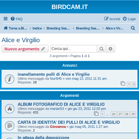
BIRDCAM.IT
FAQ
Iscriviti
Login
C
Torna a Birdcam.it
Indice
Breeding Seasons 2011
Breeding Season 2011
Alice e Virgilio
e
Alice e Virgilio
r
Cerca
Ricerca avan
Nuovo argomento
c
3 argomenti • Pagina
1
di
1
a
Annunci
inanellamento pulli di Alice e Virgilio
Ultimo messaggio da
Nuri945
«
ven mag 13, 2011 11:31 am
Risposte:
18
1
2
Argomenti
ALBUM FOTOGRAFICO DI ALICE E VIRGILIO
Ultimo messaggio da
marian53
«
gio giu 23, 2011 12:02 pm
Risposte:
431
1
26
27
28
29
…
CARTA DI IDENTITA' DEI PULLI DI ALICE E VIRGILIO
Ultimo messaggio da
Giovanna
«
gio mag 05, 2011 1:27 am
Risposte:
2
In attesa della deposizione