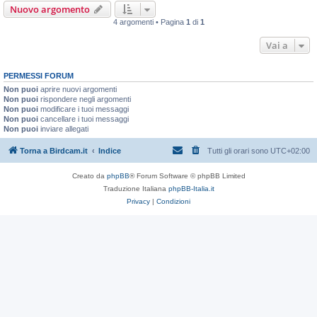
Nuovo argomento
4 argomenti • Pagina
1
di
1
Vai a
PERMESSI FORUM
Non puoi
aprire nuovi argomenti
Non puoi
rispondere negli argomenti
Non puoi
modificare i tuoi messaggi
Non puoi
cancellare i tuoi messaggi
Non puoi
inviare allegati
Torna a Birdcam.it
Indice
Tutti gli orari sono
UTC+02:00
Creato da
phpBB
® Forum Software © phpBB Limited
Traduzione Italiana
phpBB-Italia.it
Privacy
|
Condizioni