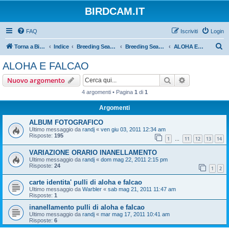
BIRDCAM.IT
FAQ
Iscriviti
Login
C
Torna a Birdcam.it
Indice
Breeding Seasons 2011
Breeding Season 2011
ALOHA E FALCAO
e
ALOHA E FALCAO
r
Cerca
Ricerca avan
Nuovo argomento
c
4 argomenti • Pagina
1
di
1
a
Argomenti
ALBUM FOTOGRAFICO
Ultimo messaggio da
randj
«
ven giu 03, 2011 12:34 am
Risposte:
195
1
11
12
13
14
…
VARIAZIONE ORARIO INANELLAMENTO
Ultimo messaggio da
randj
«
dom mag 22, 2011 2:15 pm
Risposte:
24
1
2
carte identita' pulli di aloha e falcao
Ultimo messaggio da
Warbler
«
sab mag 21, 2011 11:47 am
Risposte:
1
inanellamento pulli di aloha e falcao
Ultimo messaggio da
randj
«
mar mag 17, 2011 10:41 am
Risposte:
6