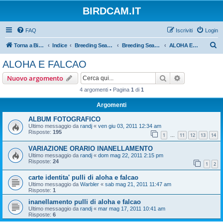
BIRDCAM.IT
FAQ
Iscriviti
Login
C
Torna a Birdcam.it
Indice
Breeding Seasons 2011
Breeding Season 2011
ALOHA E FALCAO
e
ALOHA E FALCAO
r
Cerca
Ricerca avan
Nuovo argomento
c
4 argomenti • Pagina
1
di
1
a
Argomenti
ALBUM FOTOGRAFICO
Ultimo messaggio da
randj
«
ven giu 03, 2011 12:34 am
Risposte:
195
1
11
12
13
14
…
VARIAZIONE ORARIO INANELLAMENTO
Ultimo messaggio da
randj
«
dom mag 22, 2011 2:15 pm
Risposte:
24
1
2
carte identita' pulli di aloha e falcao
Ultimo messaggio da
Warbler
«
sab mag 21, 2011 11:47 am
Risposte:
1
inanellamento pulli di aloha e falcao
Ultimo messaggio da
randj
«
mar mag 17, 2011 10:41 am
Risposte:
6