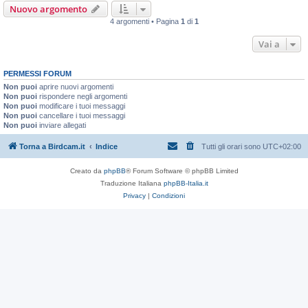
Nuovo argomento
4 argomenti • Pagina
1
di
1
Vai a
PERMESSI FORUM
Non puoi
aprire nuovi argomenti
Non puoi
rispondere negli argomenti
Non puoi
modificare i tuoi messaggi
Non puoi
cancellare i tuoi messaggi
Non puoi
inviare allegati
Torna a Birdcam.it
Indice
Tutti gli orari sono
UTC+02:00
Creato da
phpBB
® Forum Software © phpBB Limited
Traduzione Italiana
phpBB-Italia.it
Privacy
|
Condizioni