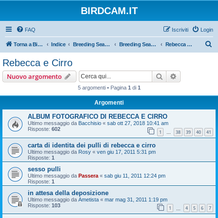
BIRDCAM.IT
FAQ
Iscriviti
Login
C
Torna a Birdcam.it
Indice
Breeding Seasons 2011
Breeding Season 2011
Rebecca e Cirro
e
Rebecca e Cirro
r
Cerca
Ricerca avan
Nuovo argomento
c
5 argomenti • Pagina
1
di
1
a
Argomenti
ALBUM FOTOGRAFICO DI REBECCA E CIRRO
Ultimo messaggio da
Bacchisio
«
sab ott 27, 2018 10:41 am
Risposte:
602
1
38
39
40
41
…
carta di identita dei pulli di rebecca e cirro
Ultimo messaggio da
Rosy
«
ven giu 17, 2011 5:31 pm
Risposte:
1
sesso pulli
Ultimo messaggio da
Passera
«
sab giu 11, 2011 12:24 pm
Risposte:
1
in attesa della deposizione
Ultimo messaggio da
Ametista
«
mar mag 31, 2011 1:19 pm
Risposte:
103
1
4
5
6
7
…