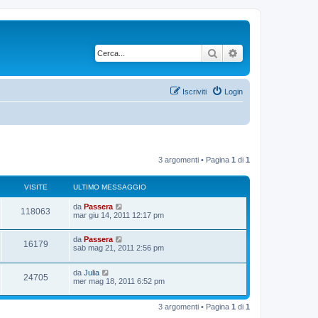
Cerca
Ricerca avanzata
Iscriviti
Login
3 argomenti • Pagina
1
di
1
VISITE
ULTIMO MESSAGGIO
U
da
Passera
V
118063
l
mar giu 14, 2011 12:17 pm
t
i
i
U
da
Passera
m
V
16179
s
l
sab mag 21, 2011 2:56 pm
o
t
m
i
i
i
e
U
da
Julia
m
s
V
24705
s
l
mer mag 18, 2011 6:52 pm
o
s
t
t
m
a
i
i
i
e
g
e
m
s
3 argomenti • Pagina
1
di
1
g
s
o
s
i
t