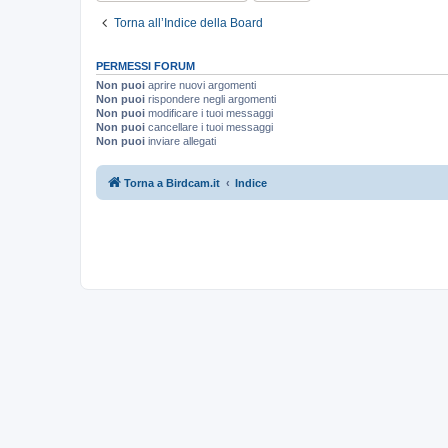
Torna all’Indice della Board
PERMESSI FORUM
Non puoi
aprire nuovi argomenti
Non puoi
rispondere negli argomenti
Non puoi
modificare i tuoi messaggi
Non puoi
cancellare i tuoi messaggi
Non puoi
inviare allegati
Torna a Birdcam.it
Indice