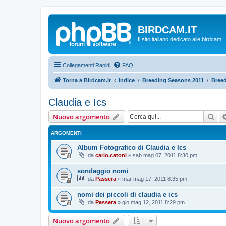
BIRDCAM.IT
Il sito italiano dedicato alle birdcam
Collegamenti Rapidi
FAQ
Torna a Birdcam.it
Indice
Breeding Seasons 2011
Breed
Claudia e Ics
Cer
Nuovo argomento
ARGOMENTI
Album Fotografico di Claudia e Ics
da
carlo.catoni
»
sab mag 07, 2011 8:30 pm
sondaggio nomi
da
Passera
»
mar mag 17, 2011 8:35 pm
nomi dei piccoli di claudia e ics
da
Passera
»
gio mag 12, 2011 8:29 pm
Nuovo argomento