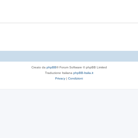
t
p
s
e
o
t
s
e
t
e
Creato da
phpBB
® Forum Software © phpBB Limited
Traduzione Italiana
phpBB-Italia.it
Privacy
|
Condizioni