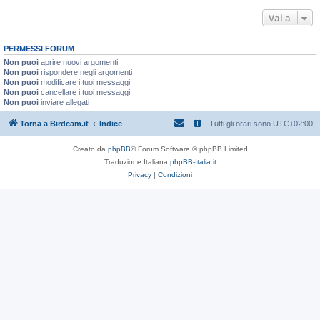
Vai a
PERMESSI FORUM
Non puoi
aprire nuovi argomenti
Non puoi
rispondere negli argomenti
Non puoi
modificare i tuoi messaggi
Non puoi
cancellare i tuoi messaggi
Non puoi
inviare allegati
Torna a Birdcam.it
Indice
Tutti gli orari sono
UTC+02:00
Creato da
phpBB
® Forum Software © phpBB Limited
Traduzione Italiana
phpBB-Italia.it
Privacy
|
Condizioni