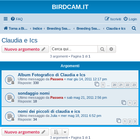
BIRDCAM.IT
FAQ
Iscriviti
Login
C
Torna a Birdcam.it
Indice
Breeding Seasons 2011
Breeding Season 2011
Claudia e Ics
e
Claudia e Ics
r
Cerca
Ricerca avan
Nuovo argomento
c
3 argomenti • Pagina
1
di
1
a
Argomenti
Album Fotografico di Claudia e Ics
Ultimo messaggio da
Passera
«
mar giu 14, 2011 12:17 pm
Risposte:
330
1
20
21
22
23
…
sondaggio nomi
Ultimo messaggio da
Passera
«
sab mag 21, 2011 2:56 pm
Risposte:
18
1
2
nomi dei piccoli di claudia e ics
Ultimo messaggio da
Julia
«
mer mag 18, 2011 6:52 pm
Risposte:
34
1
2
3
Nuovo argomento
3 argomenti • Pagina
1
di
1