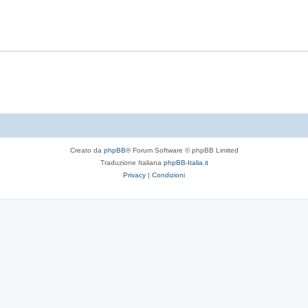
t
p
s
e
o
t
s
e
t
e
Creato da
phpBB
® Forum Software © phpBB Limited
Traduzione Italiana
phpBB-Italia.it
Privacy
|
Condizioni