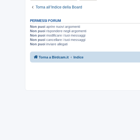
Torna all’Indice della Board
PERMESSI FORUM
Non puoi
aprire nuovi argomenti
Non puoi
rispondere negli argomenti
Non puoi
modificare i tuoi messaggi
Non puoi
cancellare i tuoi messaggi
Non puoi
inviare allegati
Torna a Birdcam.it
Indice