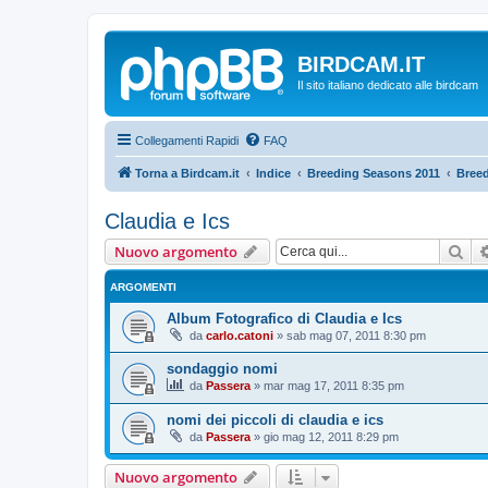
BIRDCAM.IT
Il sito italiano dedicato alle birdcam
Collegamenti Rapidi
FAQ
Torna a Birdcam.it
Indice
Breeding Seasons 2011
Breed
Claudia e Ics
Cer
Nuovo argomento
ARGOMENTI
Album Fotografico di Claudia e Ics
da
carlo.catoni
»
sab mag 07, 2011 8:30 pm
sondaggio nomi
da
Passera
»
mar mag 17, 2011 8:35 pm
nomi dei piccoli di claudia e ics
da
Passera
»
gio mag 12, 2011 8:29 pm
Nuovo argomento