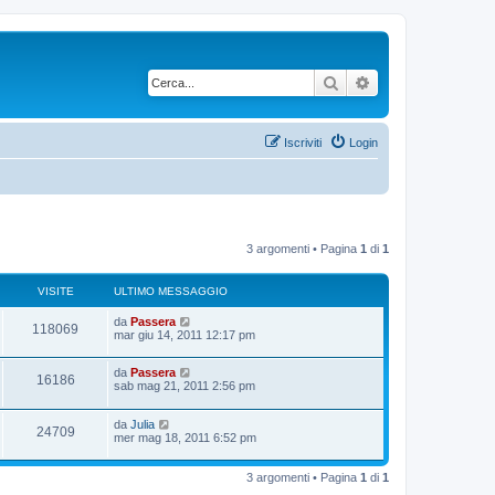
Cerca
Ricerca avanzata
Iscriviti
Login
3 argomenti • Pagina
1
di
1
VISITE
ULTIMO MESSAGGIO
U
da
Passera
V
118069
l
mar giu 14, 2011 12:17 pm
t
i
i
U
da
Passera
m
V
16186
s
l
sab mag 21, 2011 2:56 pm
o
t
m
i
i
i
e
U
da
Julia
m
s
V
24709
s
l
mer mag 18, 2011 6:52 pm
o
s
t
t
m
a
i
i
i
e
g
e
m
s
3 argomenti • Pagina
1
di
1
g
s
o
s
i
t