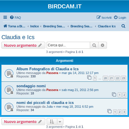
BIRDCAM.IT
FAQ
Iscriviti
Login
C
Torna a Birdcam.it
Indice
Breeding Seasons 2011
Breeding Season 2011
Claudia e Ics
e
Claudia e Ics
r
Cerca
Ricerca avan
Nuovo argomento
c
3 argomenti • Pagina
1
di
1
a
Argomenti
Album Fotografico di Claudia e Ics
Ultimo messaggio da
Passera
«
mar giu 14, 2011 12:17 pm
Risposte:
330
1
20
21
22
23
…
sondaggio nomi
Ultimo messaggio da
Passera
«
sab mag 21, 2011 2:56 pm
Risposte:
18
1
2
nomi dei piccoli di claudia e ics
Ultimo messaggio da
Julia
«
mer mag 18, 2011 6:52 pm
Risposte:
34
1
2
3
Nuovo argomento
3 argomenti • Pagina
1
di
1