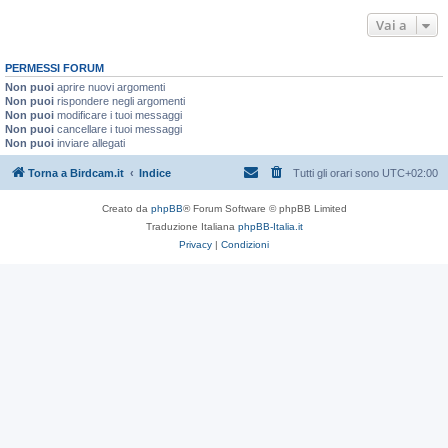
Vai a
PERMESSI FORUM
Non puoi
aprire nuovi argomenti
Non puoi
rispondere negli argomenti
Non puoi
modificare i tuoi messaggi
Non puoi
cancellare i tuoi messaggi
Non puoi
inviare allegati
Torna a Birdcam.it
Indice
Tutti gli orari sono
UTC+02:00
Creato da
phpBB
® Forum Software © phpBB Limited
Traduzione Italiana
phpBB-Italia.it
Privacy
|
Condizioni