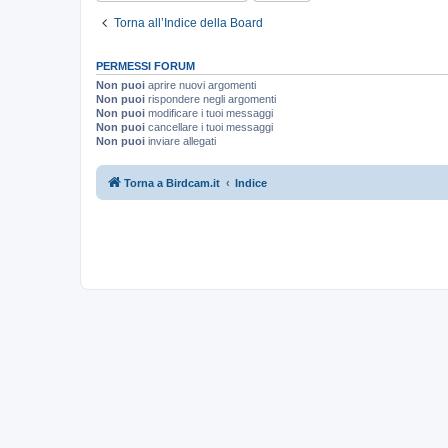
Torna all’Indice della Board
PERMESSI FORUM
Non puoi
aprire nuovi argomenti
Non puoi
rispondere negli argomenti
Non puoi
modificare i tuoi messaggi
Non puoi
cancellare i tuoi messaggi
Non puoi
inviare allegati
Torna a Birdcam.it
Indice