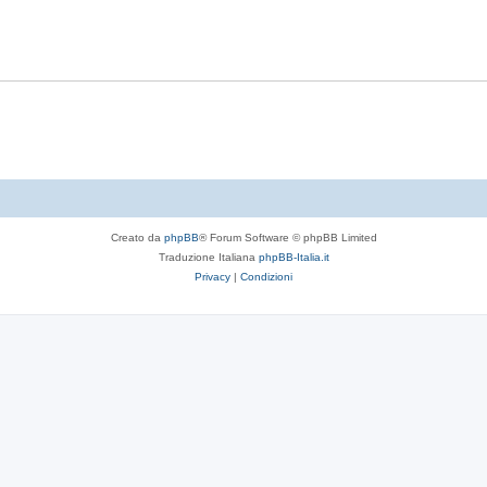
t
p
s
e
o
t
s
e
t
e
Creato da
phpBB
® Forum Software © phpBB Limited
Traduzione Italiana
phpBB-Italia.it
Privacy
|
Condizioni