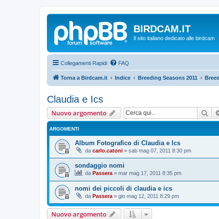
BIRDCAM.IT
Il sito italiano dedicato alle birdcam
Collegamenti Rapidi
FAQ
Torna a Birdcam.it
Indice
Breeding Seasons 2011
Breed
Claudia e Ics
Cer
Nuovo argomento
ARGOMENTI
Album Fotografico di Claudia e Ics
da
carlo.catoni
»
sab mag 07, 2011 8:30 pm
sondaggio nomi
da
Passera
»
mar mag 17, 2011 8:35 pm
nomi dei piccoli di claudia e ics
da
Passera
»
gio mag 12, 2011 8:29 pm
Nuovo argomento