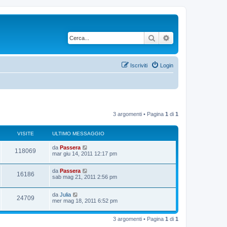
Cerca
Ricerca avanzata
Iscriviti
Login
3 argomenti • Pagina
1
di
1
VISITE
ULTIMO MESSAGGIO
U
da
Passera
V
118069
l
mar giu 14, 2011 12:17 pm
t
i
i
U
da
Passera
m
V
16186
s
l
sab mag 21, 2011 2:56 pm
o
t
m
i
i
i
e
U
da
Julia
m
s
V
24709
s
l
mer mag 18, 2011 6:52 pm
o
s
t
t
m
a
i
i
i
e
g
e
m
s
3 argomenti • Pagina
1
di
1
g
s
o
s
i
t