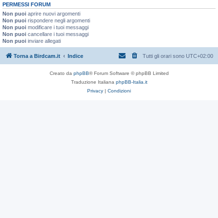
PERMESSI FORUM
Non puoi
aprire nuovi argomenti
Non puoi
rispondere negli argomenti
Non puoi
modificare i tuoi messaggi
Non puoi
cancellare i tuoi messaggi
Non puoi
inviare allegati
Torna a Birdcam.it
Indice
Tutti gli orari sono
UTC+02:00
Creato da
phpBB
® Forum Software © phpBB Limited
Traduzione Italiana
phpBB-Italia.it
Privacy
|
Condizioni