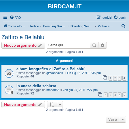
BIRDCAM.IT
FAQ
Iscriviti
Login
C
Torna a Birdcam.it
Indice
Breeding Seasons 2011
Breeding Season 2011
Zaffiro e Bellablu'
e
Zaffiro e Bellablu'
r
Cerca
Ricerca avan
Nuovo argomento
c
2 argomenti • Pagina
1
di
1
a
Argomenti
album fotografico di Zaffiro e Bellablu'
Ultimo messaggio da
giovannaviiz
«
lun lug 18, 2011 2:35 pm
Risposte:
46
1
2
3
4
In attesa della schiusa
Ultimo messaggio da
marian53
«
ven giu 24, 2011 7:27 pm
Risposte:
72
1
2
3
4
5
Nuovo argomento
2 argomenti • Pagina
1
di
1
Vai a