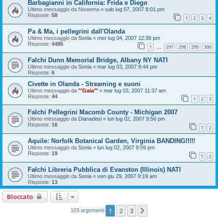
Barbagianni in California: Frida e Diego
Ultimo messaggio da
Niseema
«
sab lug 07, 2007 8:01 pm
Risposte:
58
1
2
3
4
Pa & Ma, i pellegrini dall'Olanda
Ultimo messaggio da
Sonia
«
mer lug 04, 2007 12:38 pm
Risposte:
4486
1
297
298
299
300
…
Falchi Dunn Memorial Bridge, Albany NY NATI
Ultimo messaggio da
Sonia
«
mar lug 03, 2007 9:44 pm
Risposte:
6
Civette in Olanda - Streaming e suoni
Ultimo messaggio da
°°Gaia°°
«
mar lug 03, 2007 11:37 am
Risposte:
44
1
2
3
Falchi Pellegrini Macomb County - Michigan 2007
Ultimo messaggio da
Dianadesi
«
lun lug 02, 2007 9:56 pm
Risposte:
16
1
2
Aquile: Norfolk Botanical Garden, Virginia BANDING!!!!!
Ultimo messaggio da
Sonia
«
lun lug 02, 2007 8:59 pm
Risposte:
19
1
2
Falchi Libreria Pubblica di Evanston (Illinois) NATI
Ultimo messaggio da
Sonia
«
ven giu 29, 2007 9:19 am
Risposte:
13
Bloccato
1
2
3
Prossimo
103 argomenti