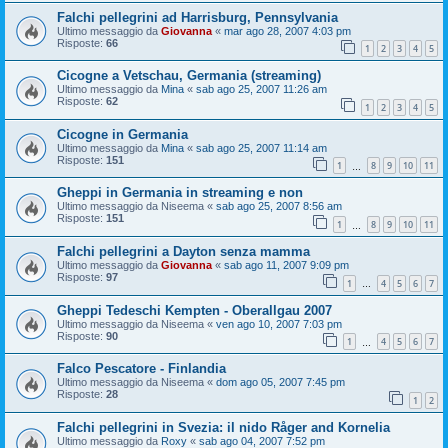
Falchi pellegrini ad Harrisburg, Pennsylvania
Ultimo messaggio da
Giovanna
«
mar ago 28, 2007 4:03 pm
Risposte:
66
1
2
3
4
5
Cicogne a Vetschau, Germania (streaming)
Ultimo messaggio da
Mina
«
sab ago 25, 2007 11:26 am
Risposte:
62
1
2
3
4
5
Cicogne in Germania
Ultimo messaggio da
Mina
«
sab ago 25, 2007 11:14 am
Risposte:
151
1
8
9
10
11
…
Gheppi in Germania in streaming e non
Ultimo messaggio da
Niseema
«
sab ago 25, 2007 8:56 am
Risposte:
151
1
8
9
10
11
…
Falchi pellegrini a Dayton senza mamma
Ultimo messaggio da
Giovanna
«
sab ago 11, 2007 9:09 pm
Risposte:
97
1
4
5
6
7
…
Gheppi Tedeschi Kempten - Oberallgau 2007
Ultimo messaggio da
Niseema
«
ven ago 10, 2007 7:03 pm
Risposte:
90
1
4
5
6
7
…
Falco Pescatore - Finlandia
Ultimo messaggio da
Niseema
«
dom ago 05, 2007 7:45 pm
Risposte:
28
1
2
Falchi pellegrini in Svezia: il nido Råger and Kornelia
Ultimo messaggio da
Roxy
«
sab ago 04, 2007 7:52 pm