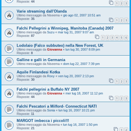
Risposte:
44
1
2
3
Varie streaming dall'Olanda
Ultimo messaggio da
Niseema
«
gio ago 02, 2007 10:51 am
Risposte:
35
1
2
3
Falchi Pellegrini a Winnipeg, Manitoba (Canada) 2007
Ultimo messaggio da
Suzu
«
mar lug 31, 2007 9:07 am
Risposte:
87
1
2
3
4
5
6
Lodolaio (Falco subbuteo) nella New Forest, UK
Ultimo messaggio da
Giovanna
«
lun lug 30, 2007 8:09 pm
Risposte:
8
Galline e galli in Germania
Ultimo messaggio da
Niseema
«
dom lug 22, 2007 7:39 pm
Aquile Finlandesi Kotka
Ultimo messaggio da
Roxy
«
ven lug 20, 2007 2:13 pm
Risposte:
30
1
2
3
Falchi pellegrini a Buffalo NY 2007
Ultimo messaggio da
Giovanna
«
mer lug 18, 2007 11:12 pm
Risposte:
44
1
2
3
Falchi Pescatori a Milford- Connecticut NATI
Ultimo messaggio da
Sonia
«
lun lug 16, 2007 10:21 pm
Risposte:
11
MARGOT imbecca i piccoli!!!
Ultimo messaggio da
Niseema
«
lun lug 16, 2007 1:50 pm
Risposte:
21
1
2