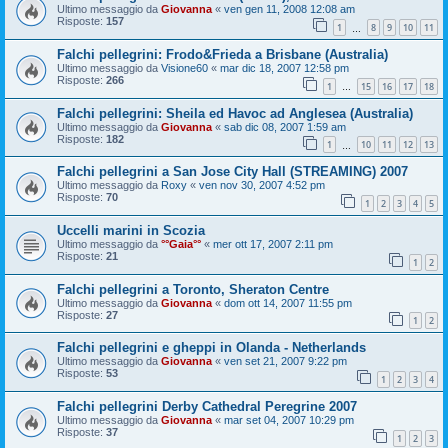
Ultimo messaggio da
Giovanna
«
ven gen 11, 2008 12:08 am
Risposte:
157
1
8
9
10
11
…
Falchi pellegrini: Frodo&Frieda a Brisbane (Australia)
Ultimo messaggio da
Visione60
«
mar dic 18, 2007 12:58 pm
Risposte:
266
1
15
16
17
18
…
Falchi pellegrini: Sheila ed Havoc ad Anglesea (Australia)
Ultimo messaggio da
Giovanna
«
sab dic 08, 2007 1:59 am
Risposte:
182
1
10
11
12
13
…
Falchi pellegrini a San Jose City Hall (STREAMING) 2007
Ultimo messaggio da
Roxy
«
ven nov 30, 2007 4:52 pm
Risposte:
70
1
2
3
4
5
Uccelli marini in Scozia
Ultimo messaggio da
°°Gaia°°
«
mer ott 17, 2007 2:11 pm
Risposte:
21
1
2
Falchi pellegrini a Toronto, Sheraton Centre
Ultimo messaggio da
Giovanna
«
dom ott 14, 2007 11:55 pm
Risposte:
27
1
2
Falchi pellegrini e gheppi in Olanda - Netherlands
Ultimo messaggio da
Giovanna
«
ven set 21, 2007 9:22 pm
Risposte:
53
1
2
3
4
Falchi pellegrini Derby Cathedral Peregrine 2007
Ultimo messaggio da
Giovanna
«
mar set 04, 2007 10:29 pm
Risposte:
37
1
2
3