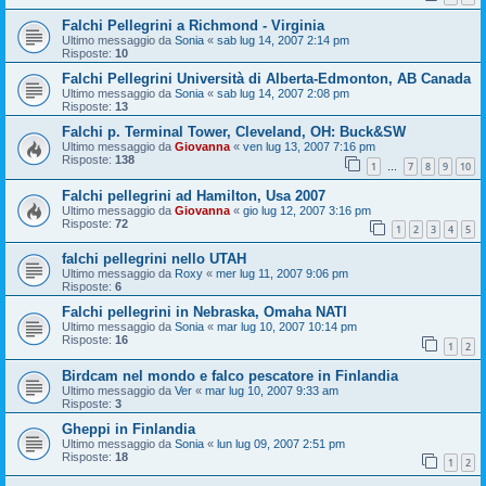
Falchi Pellegrini a Richmond - Virginia
Ultimo messaggio da
Sonia
«
sab lug 14, 2007 2:14 pm
Risposte:
10
Falchi Pellegrini Università di Alberta-Edmonton, AB Canada
Ultimo messaggio da
Sonia
«
sab lug 14, 2007 2:08 pm
Risposte:
13
Falchi p. Terminal Tower, Cleveland, OH: Buck&SW
Ultimo messaggio da
Giovanna
«
ven lug 13, 2007 7:16 pm
Risposte:
138
1
7
8
9
10
…
Falchi pellegrini ad Hamilton, Usa 2007
Ultimo messaggio da
Giovanna
«
gio lug 12, 2007 3:16 pm
Risposte:
72
1
2
3
4
5
falchi pellegrini nello UTAH
Ultimo messaggio da
Roxy
«
mer lug 11, 2007 9:06 pm
Risposte:
6
Falchi pellegrini in Nebraska, Omaha NATI
Ultimo messaggio da
Sonia
«
mar lug 10, 2007 10:14 pm
Risposte:
16
1
2
Birdcam nel mondo e falco pescatore in Finlandia
Ultimo messaggio da
Ver
«
mar lug 10, 2007 9:33 am
Risposte:
3
Gheppi in Finlandia
Ultimo messaggio da
Sonia
«
lun lug 09, 2007 2:51 pm
Risposte:
18
1
2