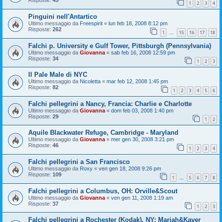
Risposte:
45
1
2
3
4
Pinguini nell'Antartico
Ultimo messaggio da
Freespirit
«
lun feb 18, 2008 8:12 pm
Risposte:
262
1
15
16
17
18
…
Falchi p. University e Gulf Tower, Pittsburgh (Pennsylvania)
Ultimo messaggio da
Giovanna
«
sab feb 16, 2008 12:59 pm
Risposte:
34
1
2
3
Il Pale Male di NYC
Ultimo messaggio da
Nicoletta
«
mar feb 12, 2008 1:45 pm
Risposte:
82
1
2
3
4
5
6
Falchi pellegrini a Nancy, Francia: Charlie e Charlotte
Ultimo messaggio da
Giovanna
«
dom feb 03, 2008 1:40 pm
Risposte:
29
1
2
Aquile Blackwater Refuge, Cambridge - Maryland
Ultimo messaggio da
Giovanna
«
mer gen 30, 2008 3:21 pm
Risposte:
46
1
2
3
4
Falchi pellegrini a San Francisco
Ultimo messaggio da
Roxy
«
ven gen 18, 2008 9:26 pm
Risposte:
109
1
5
6
7
8
…
Falchi pellegrini a Columbus, OH: Orville&Scout
Ultimo messaggio da
Giovanna
«
ven gen 11, 2008 1:19 am
Risposte:
37
1
2
3
Falchi pellegrini a Rochester (Kodak), NY: Mariah&Kaver