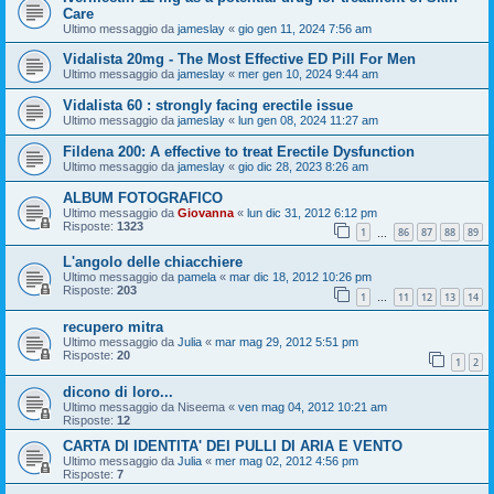
Care
Ultimo messaggio da
jameslay
«
gio gen 11, 2024 7:56 am
Vidalista 20mg - The Most Effective ED Pill For Men
Ultimo messaggio da
jameslay
«
mer gen 10, 2024 9:44 am
Vidalista 60 : strongly facing erectile issue
Ultimo messaggio da
jameslay
«
lun gen 08, 2024 11:27 am
Fildena 200: A effective to treat Erectile Dysfunction
Ultimo messaggio da
jameslay
«
gio dic 28, 2023 8:26 am
ALBUM FOTOGRAFICO
Ultimo messaggio da
Giovanna
«
lun dic 31, 2012 6:12 pm
Risposte:
1323
1
86
87
88
89
…
L'angolo delle chiacchiere
Ultimo messaggio da
pamela
«
mar dic 18, 2012 10:26 pm
Risposte:
203
1
11
12
13
14
…
recupero mitra
Ultimo messaggio da
Julia
«
mar mag 29, 2012 5:51 pm
Risposte:
20
1
2
dicono di loro...
Ultimo messaggio da
Niseema
«
ven mag 04, 2012 10:21 am
Risposte:
12
CARTA DI IDENTITA' DEI PULLI DI ARIA E VENTO
Ultimo messaggio da
Julia
«
mer mag 02, 2012 4:56 pm
Risposte:
7