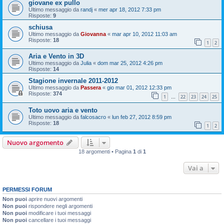
giovane ex pullo
Ultimo messaggio da
randj
«
mer apr 18, 2012 7:33 pm
Risposte:
9
schiusa
Ultimo messaggio da
Giovanna
«
mar apr 10, 2012 11:03 am
Risposte:
18
1
2
Aria e Vento in 3D
Ultimo messaggio da
Julia
«
dom mar 25, 2012 4:26 pm
Risposte:
14
Stagione invernale 2011-2012
Ultimo messaggio da
Passera
«
gio mar 01, 2012 12:33 pm
Risposte:
374
1
22
23
24
25
…
Toto uovo aria e vento
Ultimo messaggio da
falcosacro
«
lun feb 27, 2012 8:59 pm
Risposte:
18
1
2
Nuovo argomento
18 argomenti • Pagina
1
di
1
Vai a
PERMESSI FORUM
Non puoi
aprire nuovi argomenti
Non puoi
rispondere negli argomenti
Non puoi
modificare i tuoi messaggi
Non puoi
cancellare i tuoi messaggi