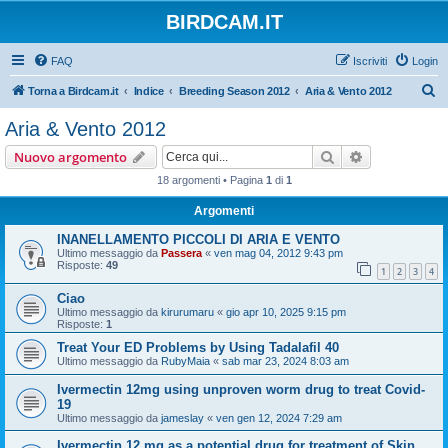
BIRDCAM.IT
FAQ
Iscriviti
Login
C
Torna a Birdcam.it
Indice
Breeding Season 2012
Aria & Vento 2012
e
Aria & Vento 2012
r
Cerca
Ricerca avan
Nuovo argomento
c
18 argomenti • Pagina
1
di
1
a
Argomenti
INANELLAMENTO PICCOLI DI ARIA E VENTO
Ultimo messaggio da
Passera
«
ven mag 04, 2012 9:43 pm
Risposte:
49
1
2
3
4
Ciao
Ultimo messaggio da
kirurumaru
«
gio apr 10, 2025 9:15 pm
Risposte:
1
Treat Your ED Problems by Using Tadalafil 40
Ultimo messaggio da
RubyMaia
«
sab mar 23, 2024 8:03 am
Ivermectin 12mg using unproven worm drug to treat Covid-
19
Ultimo messaggio da
jameslay
«
ven gen 12, 2024 7:29 am
Ivermectin 12 mg as a potential drug for treatment of Skin