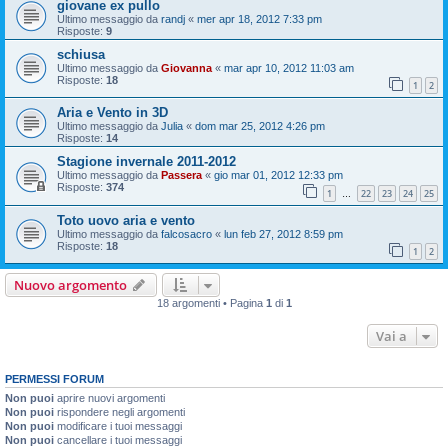
giovane ex pullo
Ultimo messaggio da
randj
«
mer apr 18, 2012 7:33 pm
Risposte:
9
schiusa
Ultimo messaggio da
Giovanna
«
mar apr 10, 2012 11:03 am
Risposte:
18
1
2
Aria e Vento in 3D
Ultimo messaggio da
Julia
«
dom mar 25, 2012 4:26 pm
Risposte:
14
Stagione invernale 2011-2012
Ultimo messaggio da
Passera
«
gio mar 01, 2012 12:33 pm
Risposte:
374
1
22
23
24
25
…
Toto uovo aria e vento
Ultimo messaggio da
falcosacro
«
lun feb 27, 2012 8:59 pm
Risposte:
18
1
2
Nuovo argomento
18 argomenti • Pagina
1
di
1
Vai a
PERMESSI FORUM
Non puoi
aprire nuovi argomenti
Non puoi
rispondere negli argomenti
Non puoi
modificare i tuoi messaggi
Non puoi
cancellare i tuoi messaggi