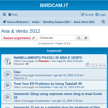
BIRDCAM.IT
FAQ
Iscriviti
Login
C
Torna a Birdcam.it
Indice
Breeding Season 2012
Aria & Vento 2012
e
Aria & Vento 2012
r
Cerca
Ricerca avan
Nuovo argomento
c
18 argomenti • Pagina
1
di
1
a
Argomenti
INANELLAMENTO PICCOLI DI ARIA E VENTO
Ultimo messaggio da
Passera
«
ven mag 04, 2012 9:43 pm
Risposte:
49
1
2
3
4
Ciao
Ultimo messaggio da
kirurumaru
«
gio apr 10, 2025 9:15 pm
Risposte:
1
Treat Your ED Problems by Using Tadalafil 40
Ultimo messaggio da
RubyMaia
«
sab mar 23, 2024 8:03 am
Ivermectin 12mg using unproven worm drug to treat Covid-
19
Ultimo messaggio da
jameslay
«
ven gen 12, 2024 7:29 am
Ivermectin 12 mg as a potential drug for treatment of Skin