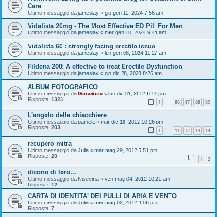
Care
Ultimo messaggio da
jameslay
«
gio gen 11, 2024 7:56 am
Vidalista 20mg - The Most Effective ED Pill For Men
Ultimo messaggio da
jameslay
«
mer gen 10, 2024 9:44 am
Vidalista 60 : strongly facing erectile issue
Ultimo messaggio da
jameslay
«
lun gen 08, 2024 11:27 am
Fildena 200: A effective to treat Erectile Dysfunction
Ultimo messaggio da
jameslay
«
gio dic 28, 2023 8:26 am
ALBUM FOTOGRAFICO
Ultimo messaggio da
Giovanna
«
lun dic 31, 2012 6:12 pm
Risposte:
1323
1
86
87
88
89
…
L'angolo delle chiacchiere
Ultimo messaggio da
pamela
«
mar dic 18, 2012 10:26 pm
Risposte:
203
1
11
12
13
14
…
recupero mitra
Ultimo messaggio da
Julia
«
mar mag 29, 2012 5:51 pm
Risposte:
20
1
2
dicono di loro...
Ultimo messaggio da
Niseema
«
ven mag 04, 2012 10:21 am
Risposte:
12
CARTA DI IDENTITA' DEI PULLI DI ARIA E VENTO
Ultimo messaggio da
Julia
«
mer mag 02, 2012 4:56 pm
Risposte:
7