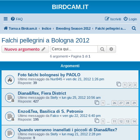
BIRDCAM.IT
FAQ
Iscriviti
Login
C
Torna a Birdcam.it
Indice
Breeding Season 2012
Falchi pellegrini a Bologna 2012
e
Falchi pellegrini a Bologna 2012
r
Cerca
Ricerca avan
Nuovo argomento
c
6 argomenti • Pagina
1
di
1
a
Argomenti
Foto falchi bolognesi by PAOLO
Ultimo messaggio da
Nuri945
«
ven dic 21, 2012 1:26 pm
Risposte:
39
1
2
3
Diana&Rex, Fiera District
Ultimo messaggio da
Stefy
«
lun giu 25, 2012 10:56 am
Risposte:
427
1
26
27
28
29
…
Enzo&Tea, Basilica di S. Petronio
Ultimo messaggio da
Falco
«
ven giu 22, 2012 6:40 pm
Risposte:
195
1
11
12
13
14
…
Quando verranno inanellati i piccoli di Diana&Rex?
Ultimo messaggio da
Stefy
«
lun mag 21, 2012 2:28 pm
Risposte:
9