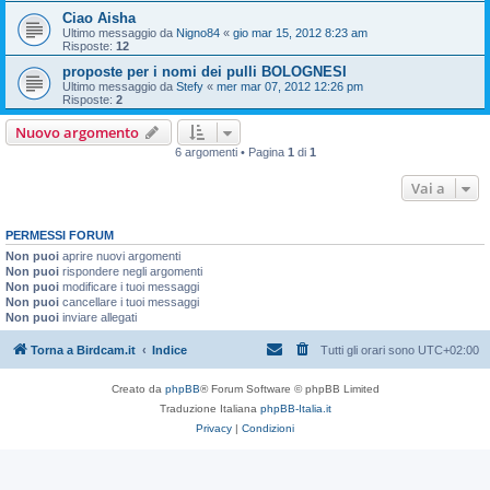
Ciao Aisha
Ultimo messaggio da
Nigno84
«
gio mar 15, 2012 8:23 am
Risposte:
12
proposte per i nomi dei pulli BOLOGNESI
Ultimo messaggio da
Stefy
«
mer mar 07, 2012 12:26 pm
Risposte:
2
Nuovo argomento
6 argomenti • Pagina
1
di
1
Vai a
PERMESSI FORUM
Non puoi
aprire nuovi argomenti
Non puoi
rispondere negli argomenti
Non puoi
modificare i tuoi messaggi
Non puoi
cancellare i tuoi messaggi
Non puoi
inviare allegati
Torna a Birdcam.it
Indice
Tutti gli orari sono
UTC+02:00
Creato da
phpBB
® Forum Software © phpBB Limited
Traduzione Italiana
phpBB-Italia.it
Privacy
|
Condizioni