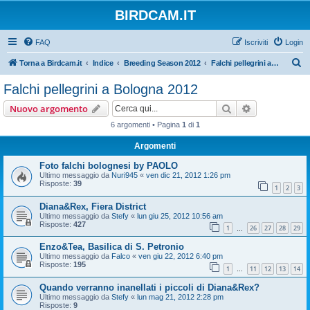
BIRDCAM.IT
FAQ
Iscriviti
Login
C
Torna a Birdcam.it
Indice
Breeding Season 2012
Falchi pellegrini a Bologna 2012
e
Falchi pellegrini a Bologna 2012
r
Cerca
Ricerca avan
Nuovo argomento
c
6 argomenti • Pagina
1
di
1
a
Argomenti
Foto falchi bolognesi by PAOLO
Ultimo messaggio da
Nuri945
«
ven dic 21, 2012 1:26 pm
Risposte:
39
1
2
3
Diana&Rex, Fiera District
Ultimo messaggio da
Stefy
«
lun giu 25, 2012 10:56 am
Risposte:
427
1
26
27
28
29
…
Enzo&Tea, Basilica di S. Petronio
Ultimo messaggio da
Falco
«
ven giu 22, 2012 6:40 pm
Risposte:
195
1
11
12
13
14
…
Quando verranno inanellati i piccoli di Diana&Rex?
Ultimo messaggio da
Stefy
«
lun mag 21, 2012 2:28 pm
Risposte:
9