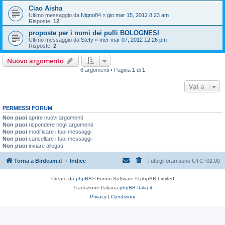
Ciao Aisha
Ultimo messaggio da
Nigno84
«
gio mar 15, 2012 8:23 am
Risposte:
12
proposte per i nomi dei pulli BOLOGNESI
Ultimo messaggio da
Stefy
«
mer mar 07, 2012 12:26 pm
Risposte:
2
Nuovo argomento
6 argomenti • Pagina
1
di
1
Vai a
PERMESSI FORUM
Non puoi
aprire nuovi argomenti
Non puoi
rispondere negli argomenti
Non puoi
modificare i tuoi messaggi
Non puoi
cancellare i tuoi messaggi
Non puoi
inviare allegati
Torna a Birdcam.it
Indice
Tutti gli orari sono
UTC+02:00
Creato da
phpBB
® Forum Software © phpBB Limited
Traduzione Italiana
phpBB-Italia.it
Privacy
|
Condizioni